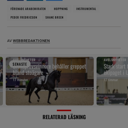
FÖRENADE ARABEMIRATEN
HOPPNING
INSTRUMENTAL
PEDER FREDRICSON
SHANE BREEN
AV
WEBBREDAKTIONEN
AVELSNYHETER
AVELSNYHETER
SENAST
E
Bruksprovsvinnare behåller greppet
Stark start
bland stoägare
ekipaget i
17 minuter
12 timmar
RELATERAD LÄSNING