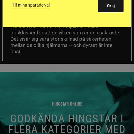
sämst i test
Till mina sparade val
Okej
Försäkringsbolaget
Stort test av ridhjälmar
Folksam har testat 15 ridhjälmar i olika
prisklasser för att se vilken som är den säkraste.
Det visar sig vara stor skillnad på säkerheten
mellan de olika hjälmarna – och dyrast är inte
bäst.
HINGSTAR ONLINE
GODKÄNDA HINGSTAR I
FLERA KATEGORIER MED