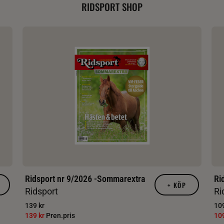
RIDSPORT SHOP
Ridsport nr 9/2026 -Sommarextra
Ri
+
KÖP
Ridsport
Ri
139 kr
109
139 kr
Pren.pris
10