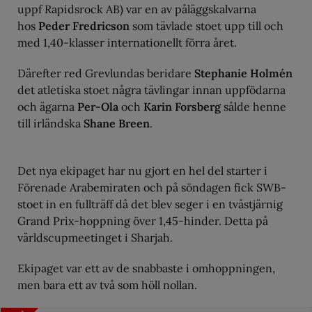
uppf Rapidsrock AB) var en av påläggskalvarna
hos
Peder Fredricson
som tävlade stoet upp till och
med 1,40-klasser internationellt förra året.
Därefter red Grevlundas beridare
Stephanie Holmén
det atletiska stoet några tävlingar innan uppfödarna
och ägarna
Per-Ola
och
Karin Forsberg
sålde henne
till irländska
Shane Breen
.
Det nya ekipaget har nu gjort en hel del starter i
Förenade Arabemiraten och på söndagen fick SWB-
stoet in en fullträff då det blev seger i en tvåstjärnig
Grand Prix-hoppning över 1,45-hinder. Detta på
världscupmeetinget i Sharjah.
Ekipaget var ett av de snabbaste i omhoppningen,
men bara ett av två som höll nollan.