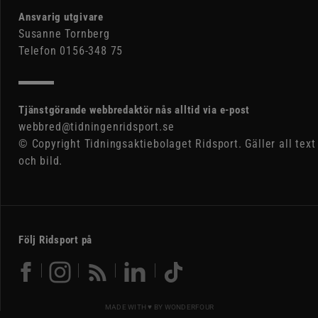
Ansvarig utgivare
Susanne Tornberg
Telefon 0156-348 75
Tjänstgörande webbredaktör nås alltid via e-post
webbred@tidningenridsport.se
© Copyright Tidningsaktiebolaget Ridsport. Gäller all text
och bild.
Följ Ridsport på
MADE WITH ♥ BY
WONDERFOUR