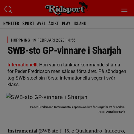
NYHETER
SPORT
AVEL
ÅSIKT
PLAY
ISLAND
HOPPNING
19 FEBRUARI 2023 14:56
SWB-sto GP-vinnare i Sharjah
Internationellt
Hon var en tänkbar kommande stjärna
för Peder Fredricson men såldes förra året. På söndagen
tog SWB-stoet sin första internationella seger i svår
klass.
Peder Fredricson Instrumental i spanska Oliva för ungefär ett år sedan.
Foto:
Annelie Frank
Instrumental
(SWB sto f -15, e Qualdandro-Indoctro,