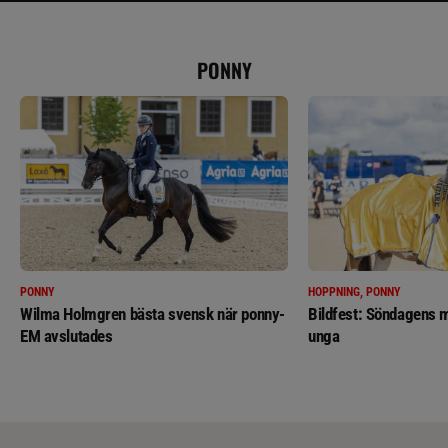
PONNY
PONNY
HOPPNING, PONNY
Wilma Holmgren bästa svensk när ponny-
Bildfest: Söndagens m
EM avslutades
unga