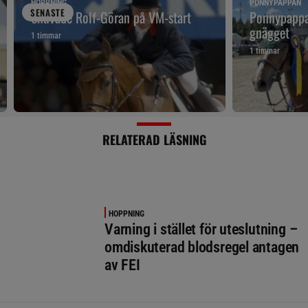
HOPPNING
PONNYPAPPAN
SENAST
E
Snuvade Rolf-Göran på VM-start
Ponnypappan
gnägget
1 timmar
1 timmar
RELATERAD LÄSNING
HOPPNING
Varning i stället för uteslutning –
omdiskuterad blodsregel antagen
av FEI