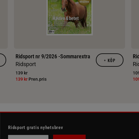
Ridsport nr 9/2026 -Sommarextra
Ri
+
KÖP
Ridsport
Ri
139 kr
109
139 kr
Pren.pris
10
Ridsport gratis nyhetsbrev