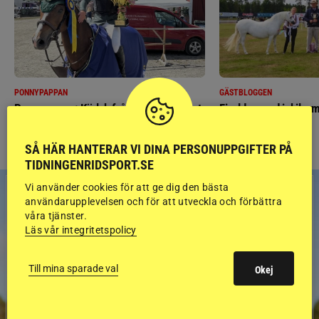
PONNYPAPPAN
GÄSTBLOGGEN
Ponnypappan: Kärlek från första gnägget
Finaldag med jubileum
SÅ HÄR HANTERAR VI DINA PERSONUPPGIFTER PÅ
TIDNINGENRIDSPORT.SE
Vi använder cookies för att ge dig den bästa
användarupplevelsen och för att utveckla och förbättra
våra tjänster.
Läs vår integritetspolicy
Till mina sparade val
Okej