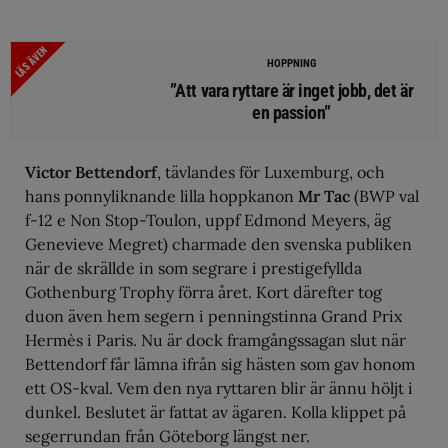
LÄS ÄVEN
HOPPNING
”Att vara ryttare är inget jobb, det är
en passion”
Victor Bettendorf
, tävlandes för Luxemburg, och
hans ponnyliknande lilla hoppkanon
Mr Tac
(BWP val
f-12 e Non Stop-Toulon, uppf Edmond Meyers, äg
Genevieve Megret) charmade den svenska publiken
när de skrällde in som segrare i prestigefyllda
Gothenburg Trophy förra året. Kort därefter tog
duon även hem segern i penningstinna Grand Prix
Hermès i Paris. Nu är dock framgångssagan slut när
Bettendorf får lämna ifrån sig hästen som gav honom
ett OS-kval. Vem den nya ryttaren blir är ännu höljt i
dunkel. Beslutet är fattat av ägaren. Kolla klippet på
segerrundan från Göteborg längst ner.