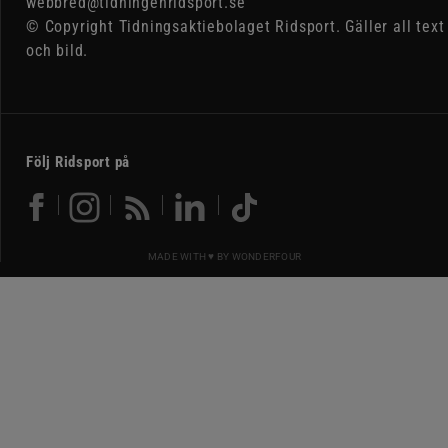
webbred@tidningenridsport.se
© Copyright Tidningsaktiebolaget Ridsport. Gäller all text
och bild.
Följ Ridsport på
MADE WITH ♥ BY
WONDERFOUR