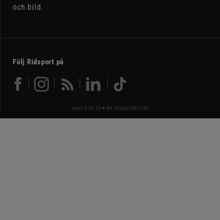
och bild.
Följ Ridsport på
MADE WITH ♥ BY
WONDERFOUR