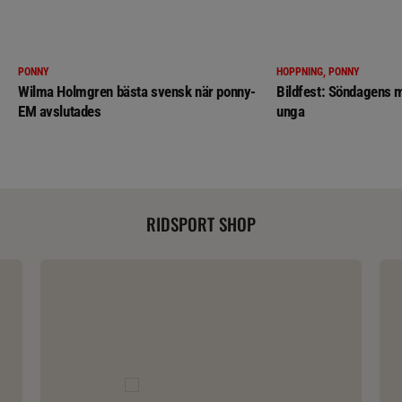
PONNY
HOPPNING, PONNY
Wilma Holmgren bästa svensk när ponny-
Bildfest: Söndagens m
EM avslutades
unga
RIDSPORT SHOP