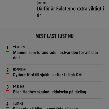
SPORT
Därför är Falsterbo extra viktigt i
år
MEST LÄST JUST NU
VÄRLDEN
Mannen som förändrade hästvärlden för alltid är
död
HOPPNING
Ryttare förd till sjukhus efter fall på SM
DRESSYR
Ellen Hedbys skadad i ridolycka på tävling
SVERIGE
Bil körde på häst – smet från olyckan