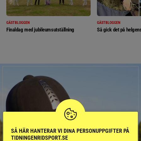
GÄSTBLOGGEN
GÄSTBLOGGEN
Finaldag med jubileumsutställning
Så gick det på helgens
SÅ HÄR HANTERAR VI DINA PERSONUPPGIFTER PÅ
TIDNINGENRIDSPORT.SE