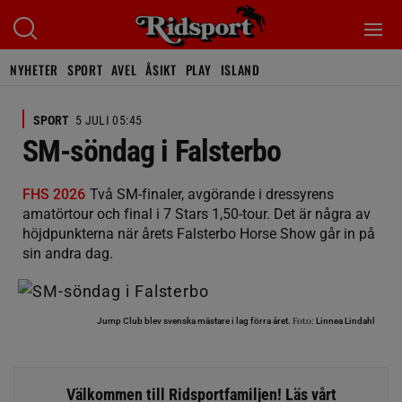
NYHETER
SPORT
AVEL
ÅSIKT
PLAY
ISLAND
SPORT
5 JULI 05:45
SM-söndag i Falsterbo
FHS 2026
Två SM-finaler, avgörande i dressyrens
amatörtour och final i 7 Stars 1,50-tour. Det är några av
höjdpunkterna när årets Falsterbo Horse Show går in på
sin andra dag.
Foto:
Jump Club blev svenska mästare i lag förra året.
Linnea Lindahl
Välkommen till Ridsportfamiljen! Läs vårt