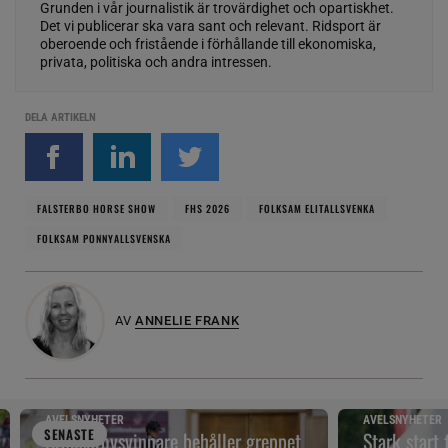
Grunden i vår journalistik är trovärdighet och opartiskhet.
Det vi publicerar ska vara sant och relevant. Ridsport är
oberoende och fristående i förhållande till ekonomiska,
privata, politiska och andra intressen.
DELA ARTIKELN
FALSTERBO HORSE SHOW
FHS 2026
FOLKSAM ELITALLSVENKA
FOLKSAM PONNYALLSVENSKA
AV
ANNELIE FRANK
AVELSNYHETER
AVELSNYHETER
SENAST
E
Bruksprovsvinnare behåller greppet
Stark start