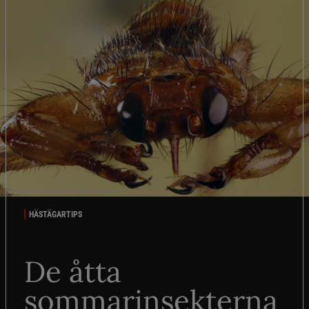
HÄSTÄGARTIPS
De åtta
sommarinsekterna