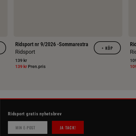
Ridsport nr 9/2026 -Sommarextra
Ri
+
KÖP
Ridsport
Ri
139 kr
109
139 kr
Pren.pris
10
Ridsport gratis nyhetsbrev
JA TACK!