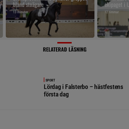
bland stoägare
ekipaget i
13 minuter
12 timmar
RELATERAD LÄSNING
SPORT
Lördag i Falsterbo – hästfestens
första dag