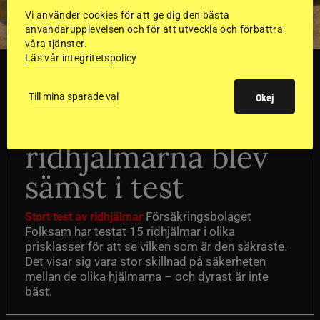
Vi använder cookies för att ge dig den bästa
användarupplevelsen och för att utveckla och förbättra
våra tjänster.
Läs vår integritetspolicy
SVERIGE
Till mina sparade val
Okej
Dyraste
ridhjälmarna blev
sämst i test
Försäkringsbolaget
Stort test av ridhjälmar
Folksam har testat 15 ridhjälmar i olika
prisklasser för att se vilken som är den säkraste.
Det visar sig vara stor skillnad på säkerheten
mellan de olika hjälmarna – och dyrast är inte
bäst.