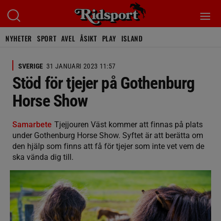
NYHETER
SPORT
AVEL
ÅSIKT
PLAY
ISLAND
SVERIGE
31 JANUARI 2023 11:57
Stöd för tjejer på Gothenburg
Horse Show
Samarbete
Tjejjouren Väst kommer att finnas på plats
under Gothenburg Horse Show. Syftet är att berätta om
den hjälp som finns att få för tjejer som inte vet vem de
ska vända dig till.