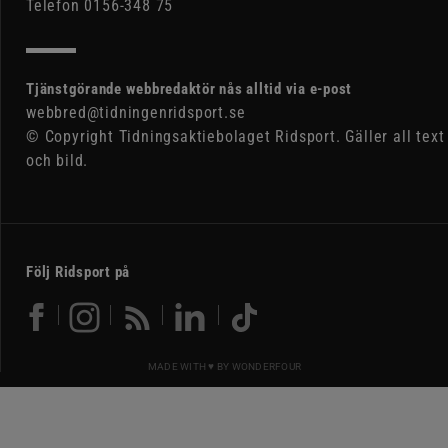
Telefon 0156-348 75
Tjänstgörande webbredaktör nås alltid via e-post
webbred@tidningenridsport.se
© Copyright Tidningsaktiebolaget Ridsport. Gäller all text
och bild.
Följ Ridsport på
MADE WITH ♥ BY
WONDERFOUR