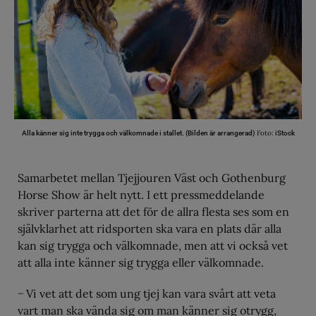
Foto:
Alla känner sig inte trygga och välkomnade i stallet. (Bilden är arrangerad)
iStock
Samarbetet mellan Tjejjouren Väst och Gothenburg
Horse Show är helt nytt. I ett pressmeddelande
skriver parterna att det för de allra flesta ses som en
självklarhet att ridsporten ska vara en plats där alla
kan sig trygga och välkomnade, men att vi också vet
att alla inte känner sig trygga eller välkomnade.
− Vi vet att det som ung tjej kan vara svårt att veta
vart man ska vända sig om man känner sig otrygg,