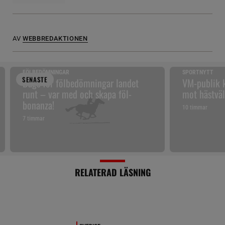
AV
WEBBREDAKTIONEN
FÖLBEDÖMNINGAR
SPORTNYTT
SENAST
E
Dags för fölbedömningar landet
VM-publik k
runt – var med och skapa föl-
mot hästväl
bonanza!
10 timmar
7 timmar
RELATERAD LÄSNING