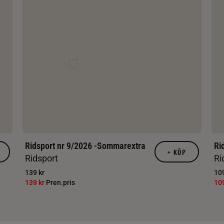
Ridsport nr 9/2026 -Sommarextra
Ri
+
KÖP
Ridsport
Ri
139 kr
109
139 kr
Pren.pris
10