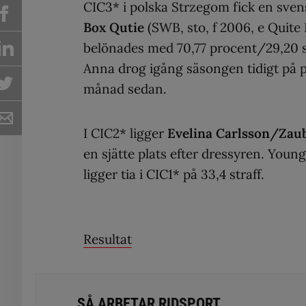
CIC3* i polska Strzegom fick en sv
Box Qutie
(SWB, sto, f 2006, e Quite
belönades med 70,77 procent/29,20 str
Anna drog igång säsongen tidigt på 
månad sedan.
I CIC2* ligger
Evelina Carlsson/Zau
en sjätte plats efter dressyren. Youn
ligger tia i CIC1* på 33,4 straff.
Resultat
SÅ ARBETAR RIDSPORT