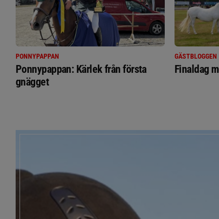
PONNYPAPPAN
GÄSTBLOGGEN
Ponnypappan: Kärlek från första
Finaldag m
gnägget