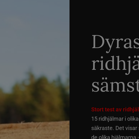
Dyra
ridhj
sämst
Stort test av ridhj
15 ridhjälmar i olik
säkraste. Det visar
de olika hjälmarna –