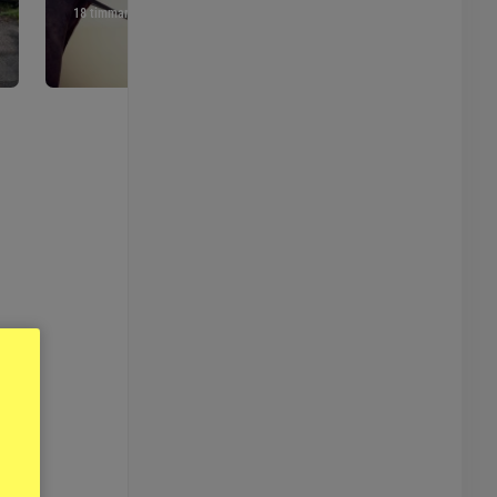
18 timmar
a