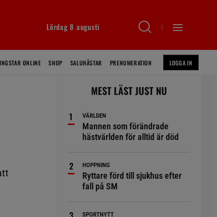
Lördag 8 augusti
INGSTAR ONLINE
SHOP
SALUHÄSTAR
PRENUMERATION
LOGGA IN
MEST LÄST JUST NU
VÄRLDEN
Mannen som förändrade
hästvärlden för alltid är död
HOPPNING
att
Ryttare förd till sjukhus efter
fall på SM
SPORTNYTT