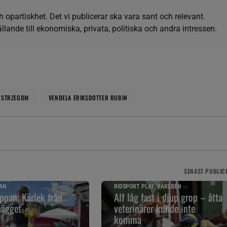
h opartiskhet. Det vi publicerar ska vara sant och relevant.
llande till ekonomiska, privata, politiska och andra intressen.
STRZEGOM
VENDELA ERIKSDOTTER RUBIN
SENAST
PUBLIC
AN
RIDSPORT PLAY, VÄRLDEN
pan: Kärlek från
Alf låg fast i djup grop – åtta
nägget
veterinärer kunde inte
komma