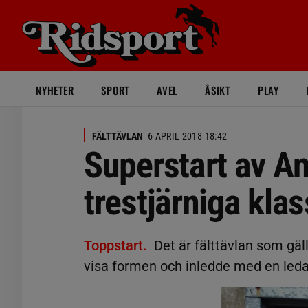
NYHETER
SPORT
AVEL
ÅSIKT
PLAY
FÄLTTÄVLAN
6 APRIL 2018 18:42
Superstart av An
trestjärniga kla
Toppstart.
Det är fälttävlan som gäl
visa formen och inledde med en ledar