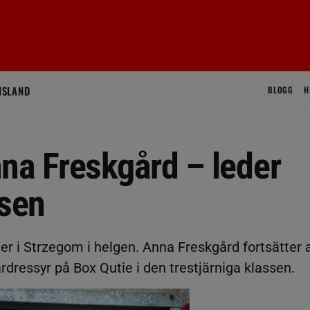
ISLAND
BLOGG
H
na Freskgård – leder
ssen
ler i Strzegom i helgen. Anna Freskgård fortsätter 
dressyr på Box Qutie i den trestjärniga klassen.