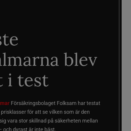
ste
älmarna blev
 i test
älmar
Försäkringsbolaget Folksam har testat
a prisklasser för att se vilken som är den
 sig vara stor skillnad på säkerheten mellan
 och dyrast är inte bäst.