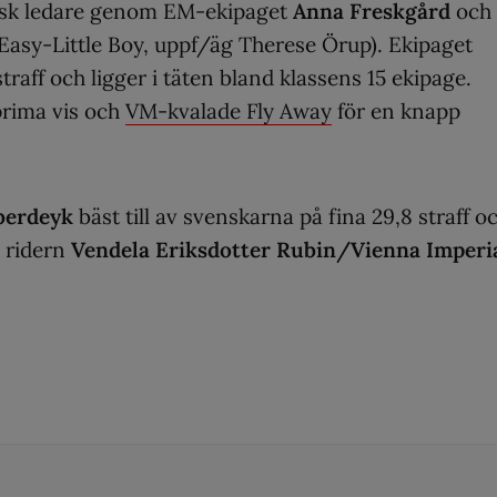
ensk ledare genom EM-ekipaget
Anna Freskgård
och
 Easy-Little Boy, uppf/äg Therese Örup). Ekipaget
aff och ligger i täten bland klassens 15 ekipage.
prima vis och
VM-kvalade Fly Away
för en knapp
berdeyk
bäst till av svenskarna på fina 29,8 straff o
g ridern
Vendela Eriksdotter Rubin/Vienna Imperi