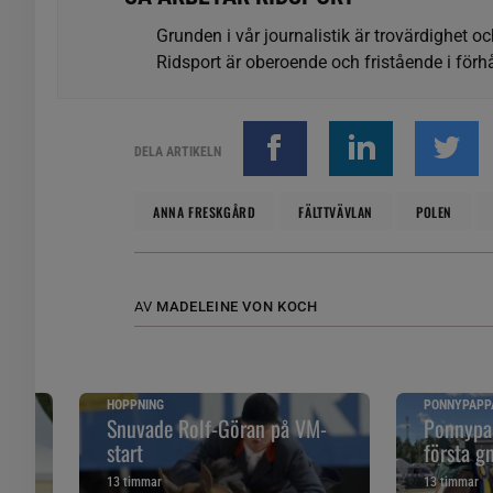
Grunden i vår journalistik är trovärdighet oc
Ridsport är oberoende och fristående i förhå
DELA ARTIKELN
ANNA FRESKGÅRD
FÄLTTVÄVLAN
POLEN
AV
MADELEINE VON KOCH
HOPPNING
PONNYPAPP
ska
Snuvade Rolf-Göran på VM-
Ponnypap
start
första g
13 timmar
13 timmar