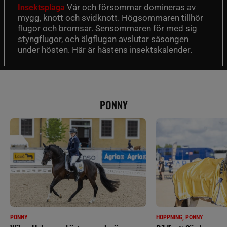
Vår och försommar domineras av
Insektsplåga
mygg, knott och svidknott. Högsommaren tillhör
flugor och bromsar. Sensommaren för med sig
styngflugor, och älgflugan avslutar säsongen
under hösten. Här är hästens insektskalender.
PONNY
PONNY
HOPPNING, PONNY