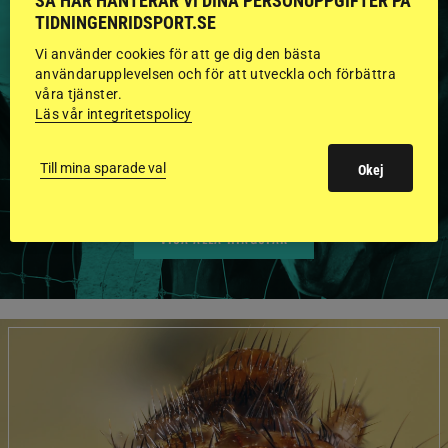
SÅ HÄR HANTERAR VI DINA PERSONUPPGIFTER PÅ
TIDNINGENRIDSPORT.SE
HINGSTAR ONLINE
Vi använder cookies för att ge dig den bästa
GODKÄNDA HINGSTAR I
användarupplevelsen och för att utveckla och förbättra
våra tjänster.
FLERA KATEGORIER MED
Läs vår integritetspolicy
BILDER OCH FAKTA
Till mina sparade val
Okej
VISA ALLA HINGSTAR