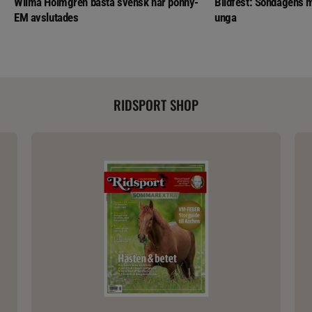
Wilma Holmgren bästa svensk när ponny-
Bildfest: Söndagens m
EM avslutades
unga
RIDSPORT SHOP