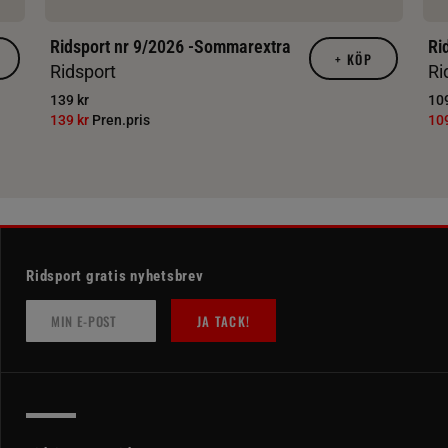
Ridsport nr 9/2026 -Sommarextra
Ri
+
KÖP
Ridsport
Ri
139 kr
109
139 kr
Pren.pris
10
Ridsport gratis nyhetsbrev
JA TACK!