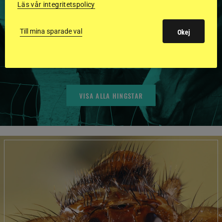
Läs vår integritetspolicy
GODKÄNDA HINGSTAR I
Till mina sparade val
FLERA KATEGORIER MED
Okej
BILDER OCH FAKTA
VISA ALLA HINGSTAR