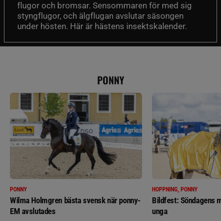
flugor och bromsar. Sensommaren för med sig
styngflugor, och älgflugan avslutar säsongen
under hösten. Här är hästens insektskalender.
PONNY
PONNY
HOPPNING, PONNY
Wilma Holmgren bästa svensk när ponny-
Bildfest: Söndagens m
EM avslutades
unga