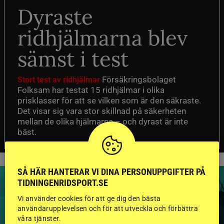
Dyraste
ridhjälmarna blev
sämst i test
Försäkringsbolaget
Stort test av ridhjälmar
Folksam har testat 15 ridhjälmar i olika
prisklasser för att se vilken som är den säkraste.
Det visar sig vara stor skillnad på säkerheten
mellan de olika hjälmarna – och dyrast är inte
bäst.
SÅ HÄR HANTERAR VI DINA PERSONUPPGIFTER PÅ
TIDNINGENRIDSPORT.SE
Vi använder cookies för att ge dig den bästa
användarupplevelsen och för att utveckla och förbättra
HINGSTAR ONLINE
våra tjänster.