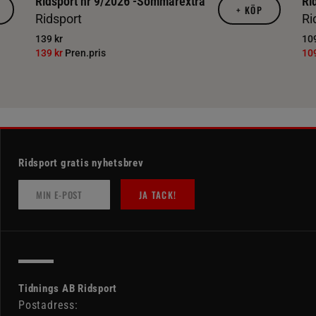
Ridsport nr 9/2026 -Sommarextra
Ri
+
KÖP
Ridsport
Ri
139 kr
109
139 kr
Pren.pris
10
Ridsport gratis nyhetsbrev
JA TACK!
Tidnings AB Ridsport
Postadress: