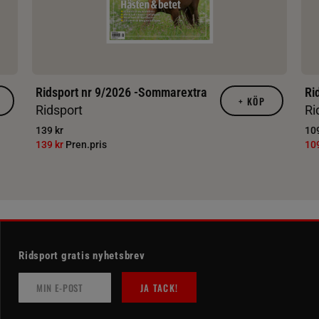
Ridsport nr 9/2026 -Sommarextra
Ri
+
KÖP
Ridsport
Ri
139 kr
109
139 kr
Pren.pris
10
Ridsport gratis nyhetsbrev
JA TACK!