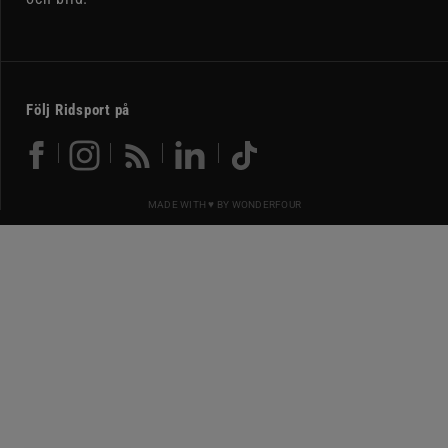
Följ Ridsport på
MADE WITH ♥ BY
WONDERFOUR