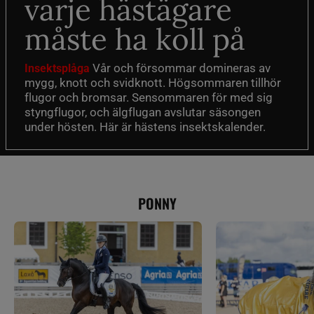
varje hästägare
måste ha koll på
Vår och försommar domineras av
Insektsplåga
mygg, knott och svidknott. Högsommaren tillhör
flugor och bromsar. Sensommaren för med sig
styngflugor, och älgflugan avslutar säsongen
under hösten. Här är hästens insektskalender.
PONNY