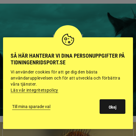
HINGSTAR ONLINE
GODKÄNDA HINGSTAR I
SÅ HÄR HANTERAR VI DINA PERSONUPPGIFTER PÅ
FLERA KATEGORIER MED
TIDNINGENRIDSPORT.SE
BILDER OCH FAKTA
Vi använder cookies för att ge dig den bästa
användarupplevelsen och för att utveckla och förbättra
våra tjänster.
Läs vår integritetspolicy
VISA ALLA HINGSTAR
Till mina sparade val
Okej