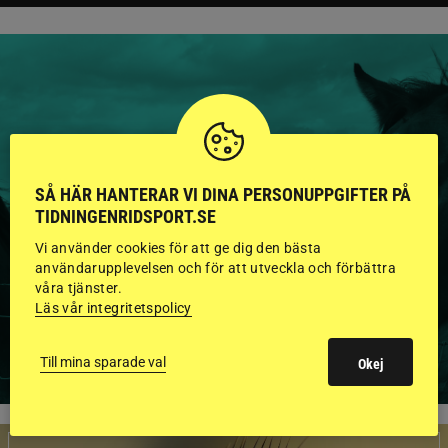
HINGSTAR ONLINE
GODKÄNDA HINGSTAR I
SÅ HÄR HANTERAR VI DINA PERSONUPPGIFTER PÅ
FLERA KATEGORIER MED
TIDNINGENRIDSPORT.SE
Vi använder cookies för att ge dig den bästa
BILDER OCH FAKTA
användarupplevelsen och för att utveckla och förbättra
våra tjänster.
Läs vår integritetspolicy
VISA ALLA HINGSTAR
Till mina sparade val
Okej