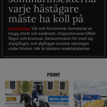
varje hästägare
måste ha koll på
Vår och försommar domineras av
Insektsplåga
mygg, knott och svidknott. Högsommaren tillhör
flugor och bromsar. Sensommaren för med sig
styngflugor, och älgflugan avslutar säsongen
under hösten. Här är hästens insektskalender.
PONNY