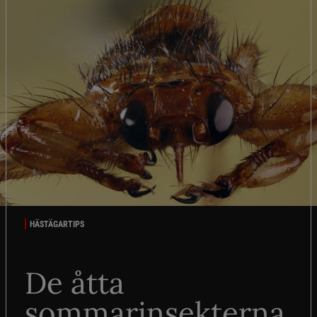
HÄSTÄGARTIPS
De åtta
sommarinsekterna