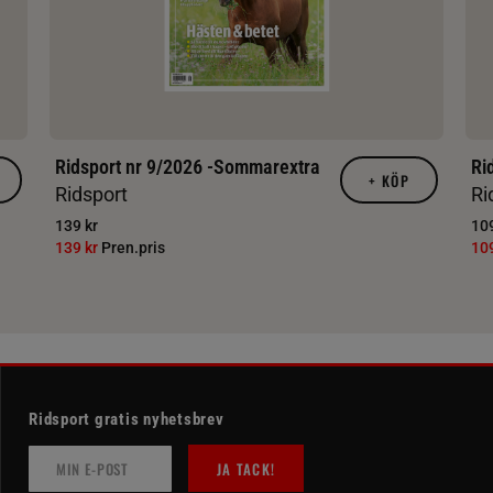
Ridsport nr 9/2026 -Sommarextra
Ri
+
KÖP
Ridsport
Ri
139 kr
109
139 kr
Pren.pris
10
Ridsport gratis nyhetsbrev
JA TACK!