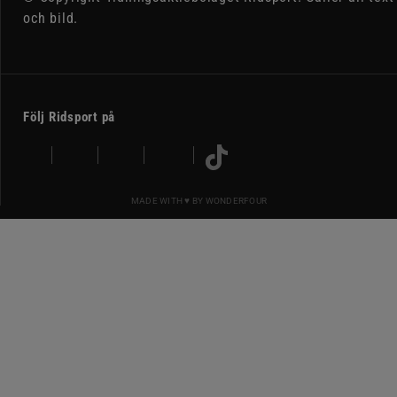
och bild.
Följ Ridsport på
MADE WITH ♥ BY
WONDERFOUR