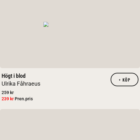
Högt i blod
+
KÖP
Ulrika Fåhraeus
259 kr
239 kr
Pren.pris