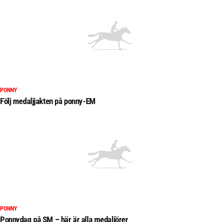
PONNY
Följ medaljjakten på ponny-EM
PONNY
Ponnydag på SM – här är alla medaljörer