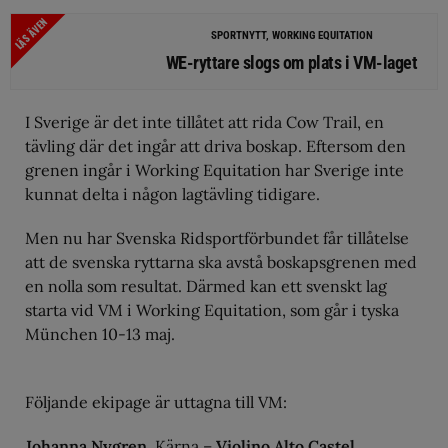
LÄS ÄVEN
SPORTNYTT, WORKING EQUITATION
WE-ryttare slogs om plats i VM-laget
I Sverige är det inte tillåtet att rida Cow Trail, en
tävling där det ingår att driva boskap. Eftersom den
grenen ingår i Working Equitation har Sverige inte
kunnat delta i någon lagtävling tidigare.
Men nu har Svenska Ridsportförbundet får tillåtelse
att de svenska ryttarna ska avstå boskapsgrenen med
en nolla som resultat. Därmed kan ett svenskt lag
starta vid VM i Working Equitation, som går i tyska
München 10-13 maj.
Följande ekipage är uttagna till VM:
Johanna Nygren
, Kärna –
Violino Alto Castel