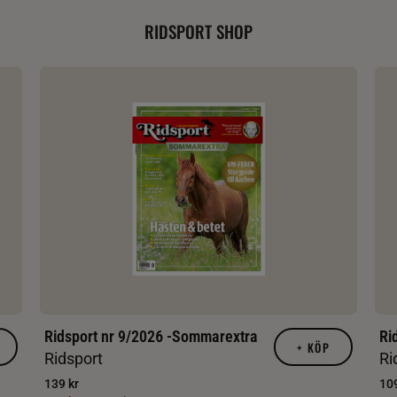
RIDSPORT SHOP
Ridsport nr 9/2026 -Sommarextra
Ri
+
KÖP
Ridsport
Ri
139 kr
109