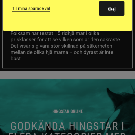
ridhjälmarna blev
Till mina sparade val
sämst i test
Okej
Försäkringsbolaget
Stort test av ridhjälmar
Folksam har testat 15 ridhjälmar i olika
prisklasser för att se vilken som är den säkraste.
Det visar sig vara stor skillnad på säkerheten
mellan de olika hjälmarna – och dyrast är inte
bäst.
HINGSTAR ONLINE
GODKÄNDA HINGSTAR I