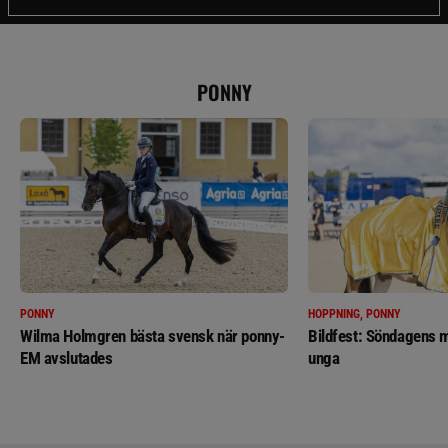
PONNY
PONNY
HOPPNING, PONNY
Wilma Holmgren bästa svensk när ponny-
Bildfest: Söndagens m
EM avslutades
unga