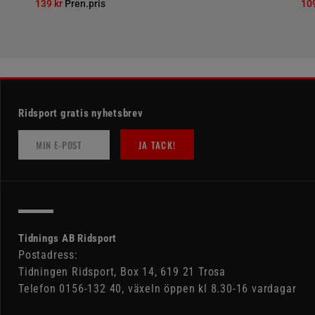
139 kr
Pren.pris
10
Ridsport gratis nyhetsbrev
JA TACK!
Tidnings AB Ridsport
Postadress:
Tidningen Ridsport, Box 14, 619 21 Trosa
Telefon 0156-132 40, växeln öppen kl 8.30-16 vardagar