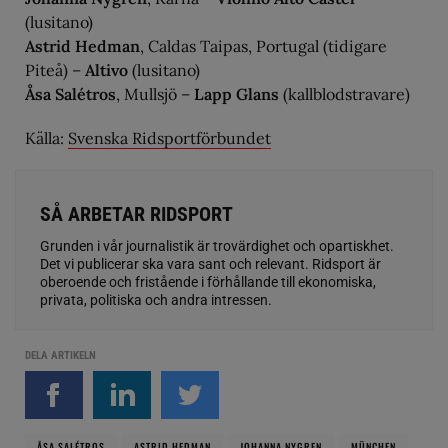
(lusitano)
Astrid Hedman
, Caldas Taipas, Portugal (tidigare
Piteå) –
Altivo
(lusitano)
Åsa Salétros
, Mullsjö –
Lapp Glans
(kallblodstravare)
Källa:
Svenska Ridsportförbundet
SÅ ARBETAR RIDSPORT
Grunden i vår journalistik är trovärdighet och opartiskhet.
Det vi publicerar ska vara sant och relevant. Ridsport är
oberoende och fristående i förhållande till ekonomiska,
privata, politiska och andra intressen.
DELA ARTIKELN
ÅSA SALÉTROS
ASTRID HEDMAN
JOHANNA NYGREN
MÜNCHEN