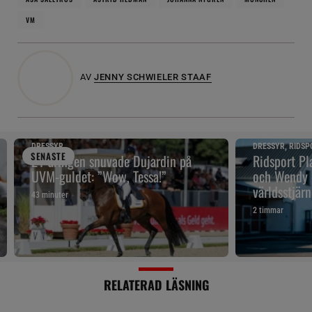
VM
AV
JENNY SCHWIELER STAAF
DRESSYR
DRESSYR, RIDSP
SENAST
E
21-åringen snuvade Dujardin på
Ridsport Pla
UVM-guldet: ”Wow, Tessa!”
och Wendy 
världsstjär
43 minuter
2 timmar
RELATERAD LÄSNING