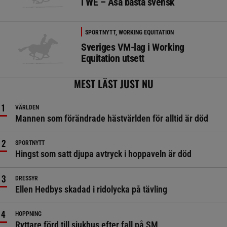
i WE – Åsa bästa svensk
SPORTNYTT, WORKING EQUITATION
Sveriges VM-lag i Working
Equitation utsett
MEST LÄST JUST NU
VÄRLDEN
Mannen som förändrade hästvärlden för alltid är död
SPORTNYTT
Hingst som satt djupa avtryck i hoppaveln är död
DRESSYR
Ellen Hedbys skadad i ridolycka på tävling
HOPPNING
Ryttare förd till sjukhus efter fall på SM