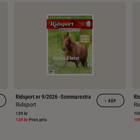
Ridsport nr 9/2026 -Sommarextra
Ri
+
KÖP
Ridsport
Ri
139 kr
109
139 kr
Pren.pris
10