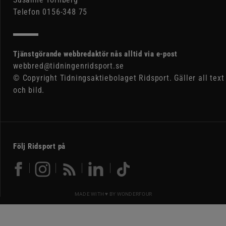
Telefon 0156-348 75
Tjänstgörande webbredaktör nås alltid via e-post
webbred@tidningenridsport.se
© Copyright Tidningsaktiebolaget Ridsport. Gäller all text
och bild.
Följ Ridsport på
MADE WITH ♥ BY
WONDERFOUR