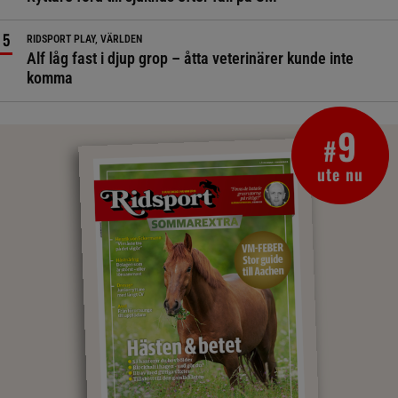
RIDSPORT PLAY, VÄRLDEN
Alf låg fast i djup grop – åtta veterinärer kunde inte
komma
9
#
ute nu