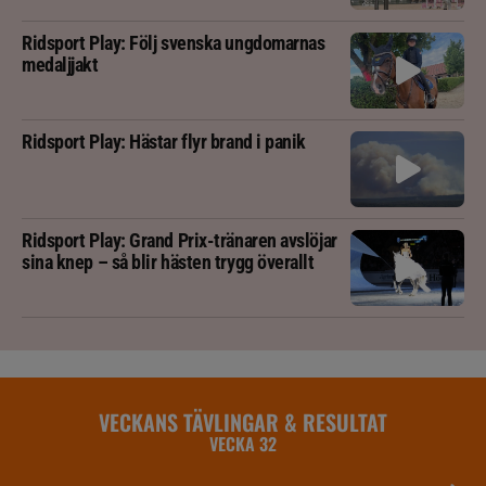
Ridsport Play: Följ svenska ungdomarnas
medaljjakt
Ridsport Play: Hästar flyr brand i panik
Ridsport Play: Grand Prix-tränaren avslöjar
sina knep – så blir hästen trygg överallt
VECKANS TÄVLINGAR & RESULTAT
VECKA 32