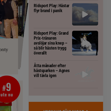
Ridsport Play: Hästar
flyr brand i panik
Ridsport Play: Grand
Prix-tränaren
PLAY
RT
 Prix-tränaren
 häst blivit
ta om fång
avslöjar sina knep –
r är allt
gorm
så blir hästen trygg
onty
g överallt
överallt
Åtta månader efter
hästsparken – Agnes
vill tävla igen
9
#
ute nu