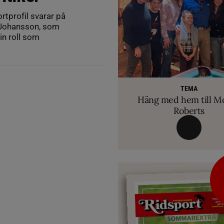
rtprofil svarar på
 Johansson, som
in roll som
RIDSPORT 
VETERINÄ
TEMA
Ridsport Play: Grand
TEMA
Så märker du om din
Allt du behöver ve
VM-febern stiger – hä
TEMA
biten av hug
Häng med hem till M
inför Aachen
avslöjar sina knep – så blir hästen tryg
Roberts