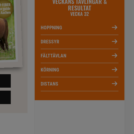
VECKANS TÄVLINGAR &
RESULTAT
VECKA 32
HOPPNING
DRESSYR
FÄLTTÄVLAN
KÖRNING
DISTANS