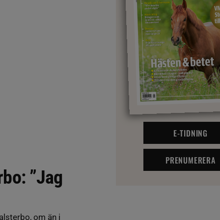
E-TIDNING
PRENUMERERA
erbo: ”Jag
Falsterbo, om än i