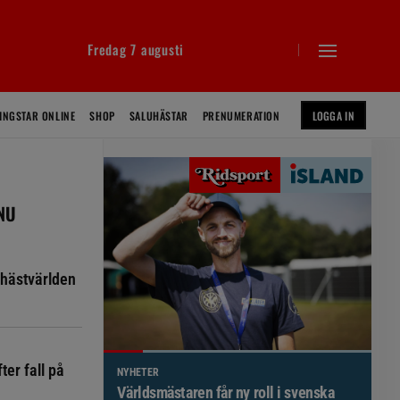
Fredag 7 augusti
INGSTAR ONLINE
SHOP
SALUHÄSTAR
PRENUMERATION
LOGGA IN
 NU
hästvärlden
ter fall på
NYHETER
Världsmästaren får ny roll i svenska