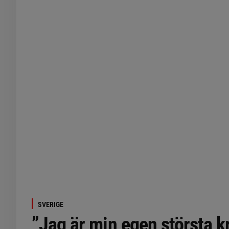
SVERIGE
”Jag är min egen största kr