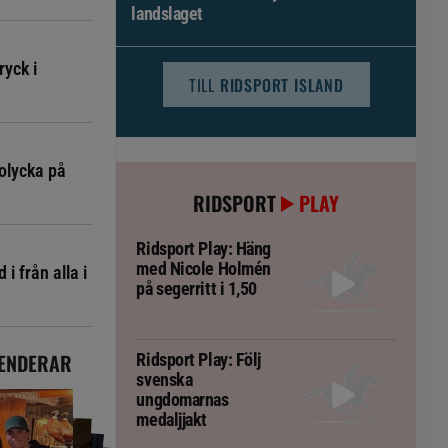
landslaget
ryck i
TILL
RIDSPORT ISLAND
olycka på
RIDSPORT
PLAY
Ridsport Play: Häng
med Nicole Holmén
i från alla i
på segerritt i 1,50
ENDERAR
Ridsport Play: Följ
svenska
ungdomarnas
medaljjakt