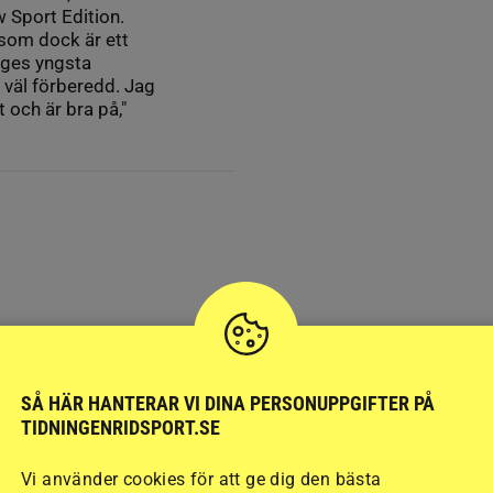
 Sport Edition.
som dock är ett
riges yngsta
väl förberedd. Jag
t och är bra på,"
SÅ HÄR HANTERAR VI DINA PERSONUPPGIFTER PÅ
TIDNINGENRIDSPORT.SE
Vi använder cookies för att ge dig den bästa