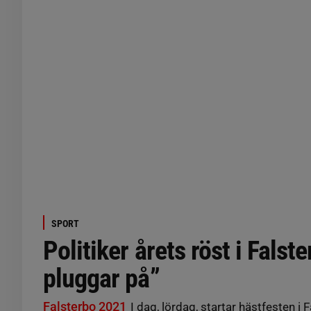
SPORT
Politiker årets röst i Falst
pluggar på”
Falsterbo 2021
I dag, lördag, startar hästfesten i 