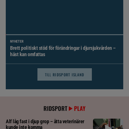
NYHETER
Brett politiskt stöd för förändringar i djursjukvården –
häst kan omfattas
TILL
RIDSPORT ISLAND
RIDSPORT
PLAY
Alf låg fast i djup grop – åtta veterinärer
kunde inte komma