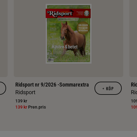
Ridsport nr 9/2026 -Sommarextra
Ri
+
KÖP
Ridsport
Ri
139 kr
109
139 kr
Pren.pris
10