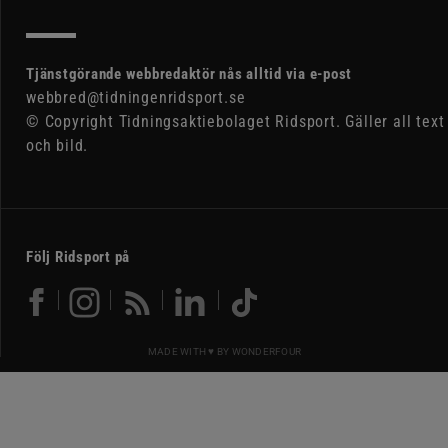
Tjänstgörande webbredaktör nås alltid via e-post
webbred@tidningenridsport.se
© Copyright Tidningsaktiebolaget Ridsport. Gäller all text
och bild.
Följ Ridsport på
MADE WITH ♥ BY
WONDERFOUR