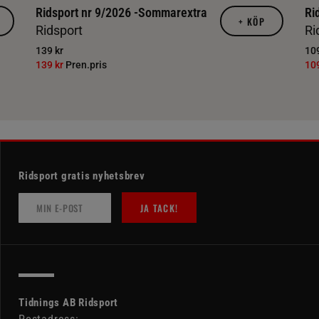
Ridsport nr 9/2026 -Sommarextra
Ri
+
KÖP
Ridsport
Ri
139 kr
109
139 kr
Pren.pris
10
Ridsport gratis nyhetsbrev
JA TACK!
Tidnings AB Ridsport