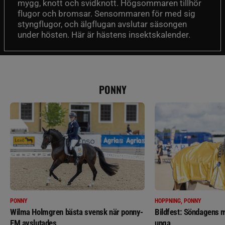
mygg, knott och svidknott. Högsommaren tillhör
flugor och bromsar. Sensommaren för med sig
styngflugor, och älgflugan avslutar säsongen
under hösten. Här är hästens insektskalender.
PONNY
PONNY
HOPPNING, PONNY
Wilma Holmgren bästa svensk när ponny-
Bildfest: Söndagens m
EM avslutades
unga