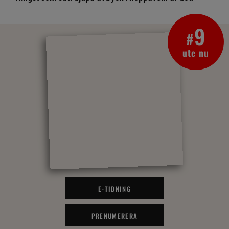
9
#
ute nu
E-TIDNING
PRENUMERERA