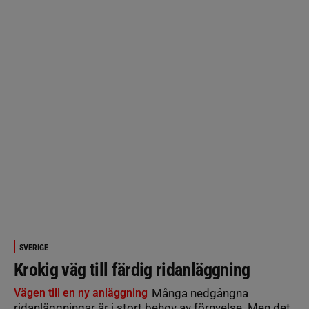
SVERIGE
Krokig väg till färdig ridanläggning
Vägen till en ny anläggning
Många nedgångna
ridanläggningar är i stort behov av förnyelse. Men det