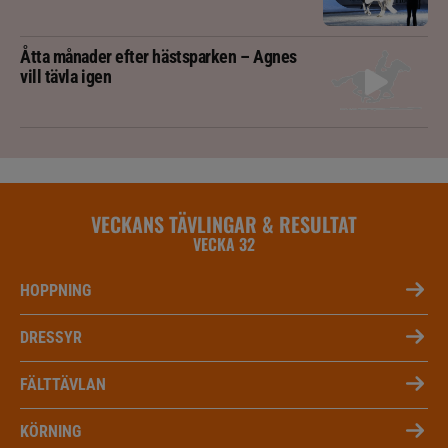
Åtta månader efter hästsparken – Agnes
vill tävla igen
VECKANS TÄVLINGAR & RESULTAT
VECKA 32
HOPPNING
DRESSYR
FÄLTTÄVLAN
KÖRNING