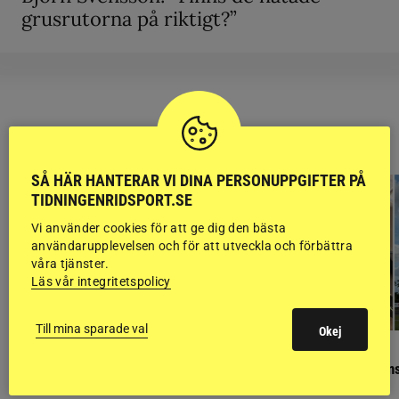
grusrutorna på riktigt?”
RIDSPORT
BLOGGAR
SÅ HÄR HANTERAR VI DINA PERSONUPPGIFTER PÅ
TIDNINGENRIDSPORT.SE
Vi använder cookies för att ge dig den bästa
användarupplevelsen och för att utveckla och förbättra
våra tjänster.
Läs vår integritetspolicy
Till mina sparade val
Okej
GÄSTBLOGGEN
GÄSTBLOGGEN
Finaldag med jubileumsutställning
Så gick det på helgens