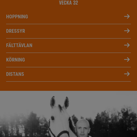
VECKA 32
HOPPNING
DRESSYR
FÄLTTÄVLAN
KÖRNING
DISTANS