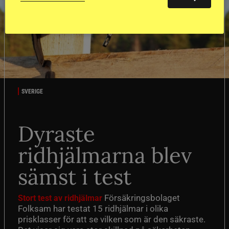
SVERIGE
Dyraste
ridhjälmarna blev
sämst i test
Försäkringsbolaget
Stort test av ridhjälmar
Folksam har testat 15 ridhjälmar i olika
prisklasser för att se vilken som är den säkraste.