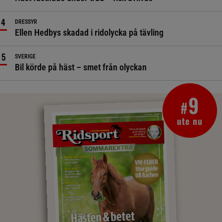
DRESSYR
Ellen Hedbys skadad i ridolycka på tävling
SVERIGE
Bil körde på häst – smet från olyckan
9
#
ute nu