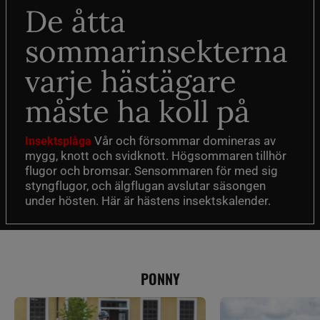
De åtta
sommarinsekterna
varje hästägare
måste ha koll på
Vår och försommar domineras av
Insektsplåga
mygg, knott och svidknott. Högsommaren tillhör
flugor och bromsar. Sensommaren för med sig
styngflugor, och älgflugan avslutar säsongen
under hösten. Här är hästens insektskalender.
PONNY