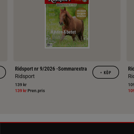
Ridsport nr 9/2026 -Sommarextra
Ri
+
KÖP
Ridsport
Ri
139 kr
109
139 kr
Pren.pris
10