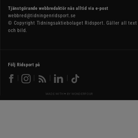
Tjänstgörande webbredaktör nås alltid via e-post
webbred@tidningenridsport.se
© Copyright Tidningsaktiebolaget Ridsport. Gäller all text
och bild.
Följ Ridsport på
MADE WITH ♥ BY
WONDERFOUR