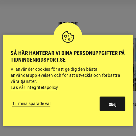
RIDSPORT
BLOGGAR
SÅ HÄR HANTERAR VI DINA PERSONUPPGIFTER PÅ
TIDNINGENRIDSPORT.SE
Vi använder cookies för att ge dig den bästa
användarupplevelsen och för att utveckla och förbättra
våra tjänster.
Läs vår integritetspolicy
GÄSTBLOGGEN
GÄSTBLOGGEN
Finaldag med jubileumsutställning
Så gick det på helgens
Till mina sparade val
Okej