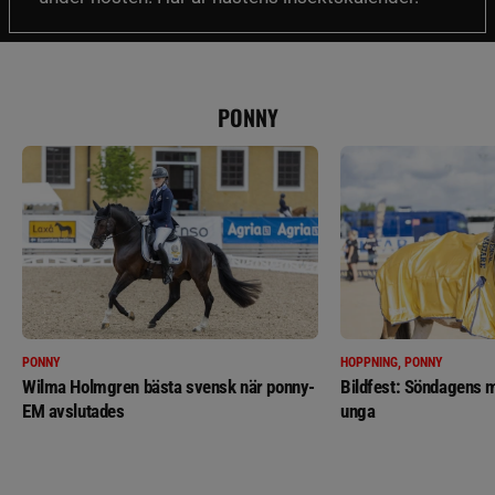
PONNY
PONNY
HOPPNING, PONNY
Wilma Holmgren bästa svensk när ponny-
Bildfest: Söndagens m
EM avslutades
unga