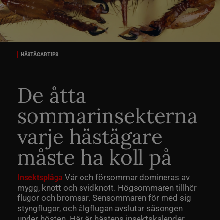
HÄSTÄGARTIPS
De åtta
sommarinsekterna
varje hästägare
måste ha koll på
Vår och försommar domineras av
Insektsplåga
mygg, knott och svidknott. Högsommaren tillhör
flugor och bromsar. Sensommaren för med sig
styngflugor, och älgflugan avslutar säsongen
under hösten. Här är hästens insektskalender.