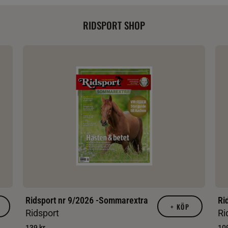
RIDSPORT SHOP
Ridsport nr 9/2026 -Sommarextra
Ri
+
KÖP
Ridsport
Ri
139 kr
109