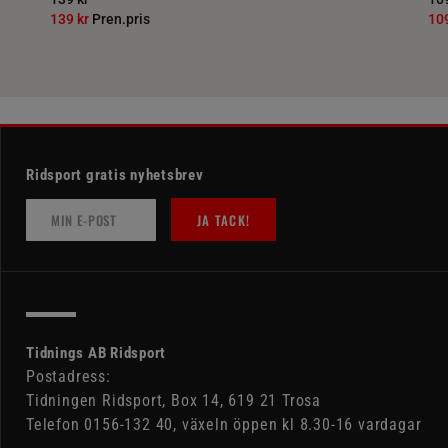
139 kr
Pren.pris
10
Ridsport gratis nyhetsbrev
JA TACK!
Tidnings AB Ridsport
Postadress:
Tidningen Ridsport, Box 14, 619 21 Trosa
Telefon 0156-132 40, växeln öppen kl 8.30-16 vardagar