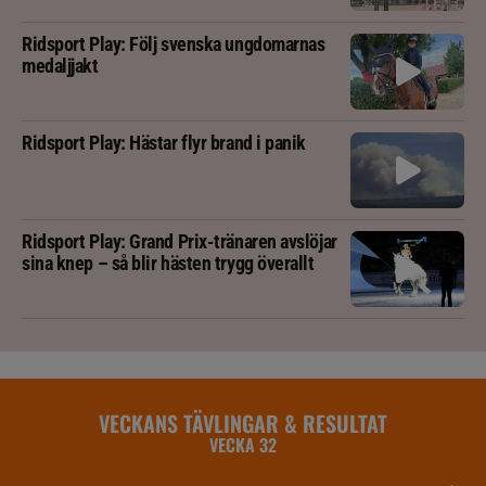
Ridsport Play: Följ svenska ungdomarnas
medaljjakt
Ridsport Play: Hästar flyr brand i panik
Ridsport Play: Grand Prix-tränaren avslöjar
sina knep – så blir hästen trygg överallt
VECKANS TÄVLINGAR & RESULTAT
VECKA 32