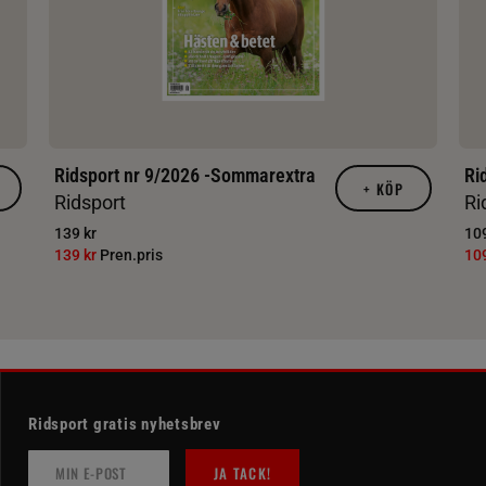
Ridsport nr 9/2026 -Sommarextra
Ri
+
KÖP
Ridsport
Ri
139 kr
109
139 kr
Pren.pris
10
Ridsport gratis nyhetsbrev
JA TACK!