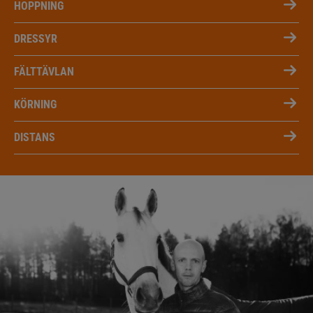
HOPPNING
DRESSYR
FÄLTTÄVLAN
KÖRNING
DISTANS