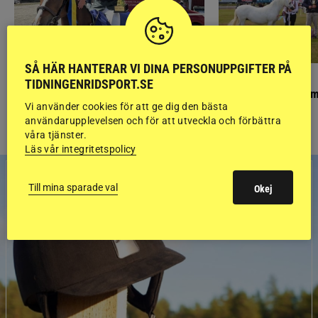
SÅ HÄR HANTERAR VI DINA PERSONUPPGIFTER PÅ
PONNYPAPPAN
GÄSTBLOGGEN
TIDNINGENRIDSPORT.SE
Ponnypappan: Kärlek från första gnägget
Finaldag med jubileum
Vi använder cookies för att ge dig den bästa
användarupplevelsen och för att utveckla och förbättra
våra tjänster.
Läs vår integritetspolicy
Till mina sparade val
Okej