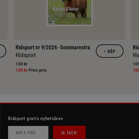
Ridsport nr 9/2026 -Sommarextra
Ri
+
KÖP
Ridsport
Ri
139 kr
109
139 kr
Pren.pris
10
Ridsport gratis nyhetsbrev
JA TACK!