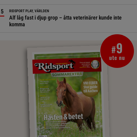
RIDSPORT PLAY, VÄRLDEN
Alf låg fast i djup grop – åtta veterinärer kunde inte
komma
9
#
ute nu