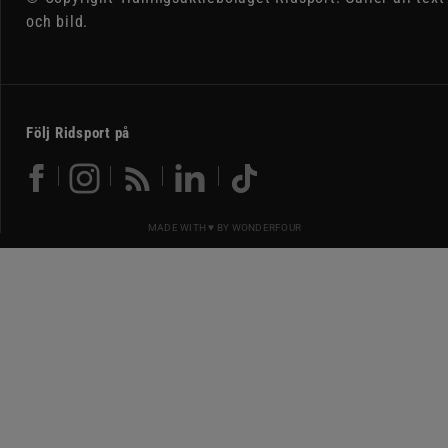
och bild.
Följ Ridsport på
MADE WITH ♥ BY
WONDERFOUR