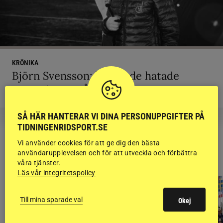
KRÖNIKA
Björn Svensson: ”Finns de hatade
grusrutorna på riktigt?”
SÅ HÄR HANTERAR VI DINA PERSONUPPGIFTER PÅ
TIDNINGENRIDSPORT.SE
Vi använder cookies för att ge dig den bästa
RIDSPORT
användarupplevelsen och för att utveckla och förbättra
BLOGGAR
våra tjänster.
Läs vår integritetspolicy
Till mina sparade val
Okej