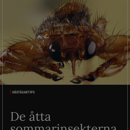
HÄSTÄGARTIPS
De åtta
sommarinsekterna