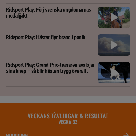
Ridsport Play: Följ svenska ungdomarnas
medaljjakt
Ridsport Play: Hästar flyr brand i panik
Ridsport Play: Grand Prix-tränaren avslöjar
sina knep – så blir hästen trygg överallt
VECKANS TÄVLINGAR & RESULTAT
VECKA 32
HOPPNING