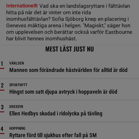
Internationellt
Vad ska en landslagsryttare i fälttävlan
hitta på när det är vinter om inte rida
inomhusfälttävlan? Sofia Sjöborg knep en placering i
Geneves mäktiga arena i helgen. "Magiskt," säger hon
om upplevelsen och berättar också varför Eastbourne
har blivit hennes inomhushäst.
MEST LÄST JUST NU
VÄRLDEN
Mannen som förändrade hästvärlden för alltid är död
SPORTNYTT
Hingst som satt djupa avtryck i hoppaveln är död
DRESSYR
Ellen Hedbys skadad i ridolycka på tävling
HOPPNING
Ryttare förd till sjukhus efter fall på SM