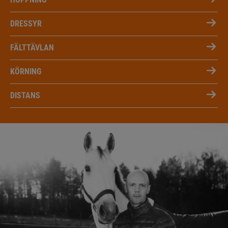
DRESSYR
FÄLTTÄVLAN
KÖRNING
DISTANS