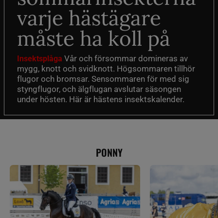
varje hästägare
måste ha koll på
Vår och försommar domineras av
Insektsplåga
mygg, knott och svidknott. Högsommaren tillhör
flugor och bromsar. Sensommaren för med sig
styngflugor, och älgflugan avslutar säsongen
under hösten. Här är hästens insektskalender.
PONNY