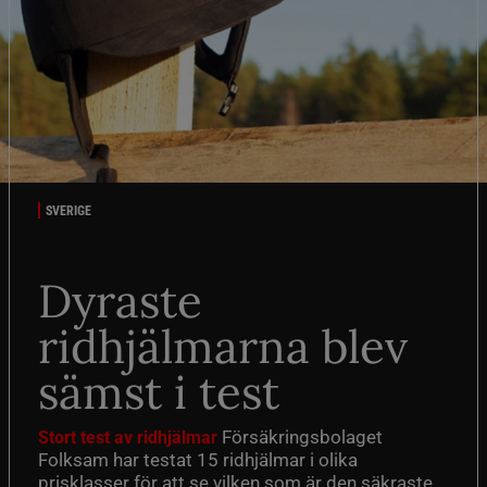
SVERIGE
Dyraste
ridhjälmarna blev
sämst i test
Försäkringsbolaget
Stort test av ridhjälmar
Folksam har testat 15 ridhjälmar i olika
prisklasser för att se vilken som är den säkraste.