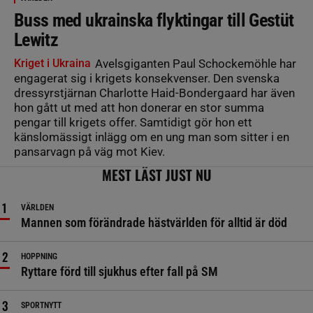
Buss med ukrainska flyktingar till Gestüt
Lewitz
Kriget i Ukraina
Avelsgiganten Paul Schockemöhle har
engagerat sig i krigets konsekvenser. Den svenska
dressyrstjärnan Charlotte Haid-Bondergaard har även
hon gått ut med att hon donerar en stor summa
pengar till krigets offer. Samtidigt gör hon ett
känslomässigt inlägg om en ung man som sitter i en
pansarvagn på väg mot Kiev.
MEST LÄST JUST NU
VÄRLDEN
Mannen som förändrade hästvärlden för alltid är död
HOPPNING
Ryttare förd till sjukhus efter fall på SM
SPORTNYTT