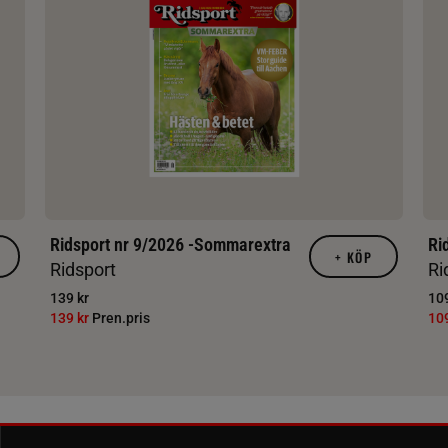
Ridsport nr 9/2026 -Sommarextra
Ri
+
KÖP
Ridsport
Ri
139 kr
109
139 kr
Pren.pris
10