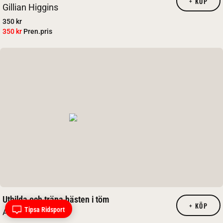
+
KÖP
Gillian Higgins
350 kr
350 kr
Pren.pris
Utbilda och träna hästen i töm
+
KÖP
Tipsa Ridsport
Anders Eriksson