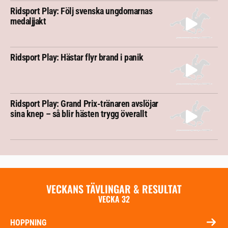
Ridsport Play: Följ svenska ungdomarnas
medaljjakt
Ridsport Play: Hästar flyr brand i panik
Ridsport Play: Grand Prix-tränaren avslöjar
sina knep – så blir hästen trygg överallt
VECKANS TÄVLINGAR & RESULTAT
VECKA 32
HOPPNING