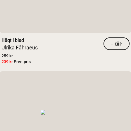
Högt i blod
+
KÖP
Ulrika Fåhraeus
259 kr
239 kr
Pren.pris