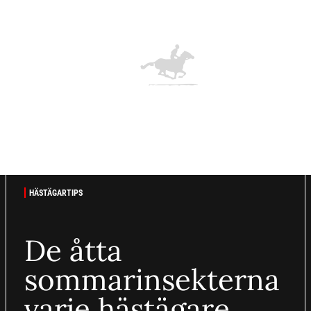
HÄSTÄGARTIPS
De åtta
sommarinsekterna
varje hästägare