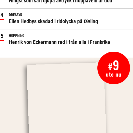
Hingst som satt djupa avtryck i hoppaveln är död
DRESSYR
Ellen Hedbys skadad i ridolycka på tävling
HOPPNING
Henrik von Eckermann red i från alla i Frankrike
9
#
ute nu