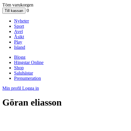
Töm varukorgen
0
Nyheter
Sport
Avel
Åsikt
Play
Island
Blogg
Hingstar Online
Shop
Saluhästar
Prenumeration
Min profil
Logga in
Göran eliasson