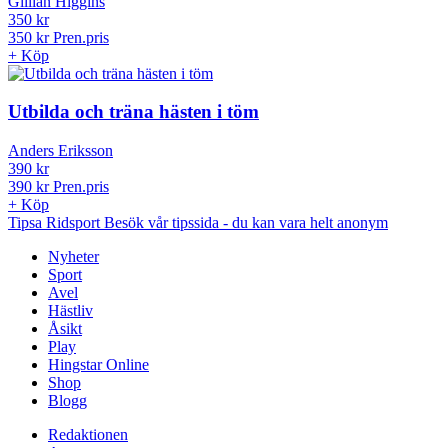
Gillian Higgins
350 kr
350 kr
Pren.pris
+
Köp
Utbilda och träna hästen i töm
Anders Eriksson
390 kr
390 kr
Pren.pris
+
Köp
Tipsa Ridsport
Besök vår tipssida
- du kan vara helt anonym
Nyheter
Sport
Avel
Hästliv
Åsikt
Play
Hingstar Online
Shop
Blogg
Redaktionen