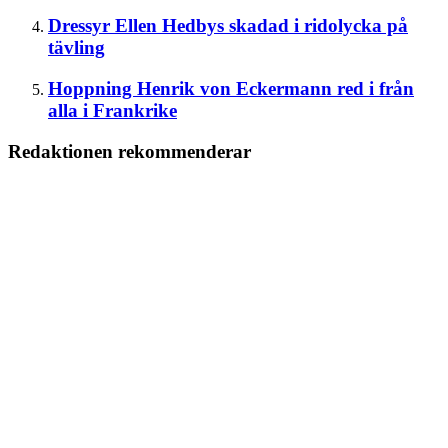
Dressyr
Ellen Hedbys skadad i ridolycka på
tävling
Hoppning
Henrik von Eckermann red i från
alla i Frankrike
Redaktionen rekommenderar