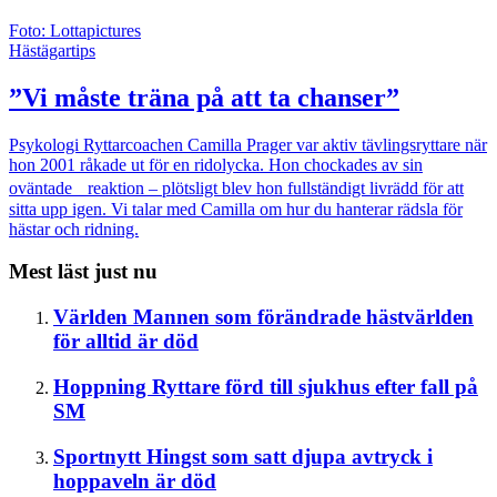
Foto: Lottapictures
Hästägartips
”Vi måste träna på att ta chanser”
Psykologi
Ryttarcoachen Camilla Prager var aktiv tävlingsryttare när
hon 2001 råkade ut för en ridolycka. Hon chockades av sin
oväntade reaktion – plötsligt blev hon fullständigt livrädd för att
sitta upp igen. Vi talar med Camilla om hur du hanterar rädsla för
hästar och ridning.
Mest läst just nu
Världen
Mannen som förändrade hästvärlden
för alltid är död
Hoppning
Ryttare förd till sjukhus efter fall på
SM
Sportnytt
Hingst som satt djupa avtryck i
hoppaveln är död