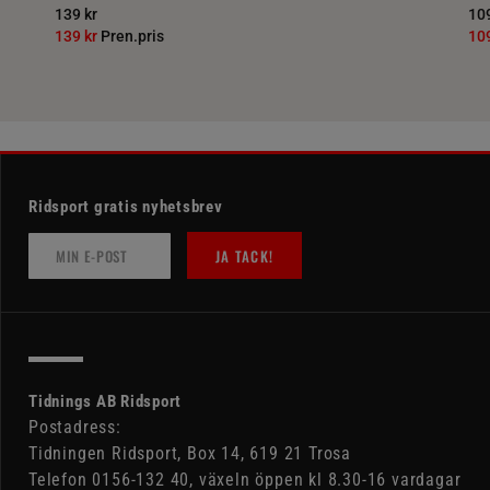
139 kr
109
139 kr
Pren.pris
10
Ridsport gratis nyhetsbrev
JA TACK!
Tidnings AB Ridsport
Postadress:
Tidningen Ridsport, Box 14, 619 21 Trosa
Telefon 0156-132 40, växeln öppen kl 8.30-16 vardagar