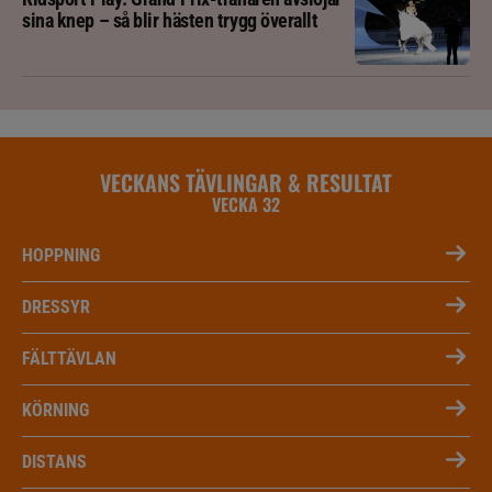
sina knep – så blir hästen trygg överallt
VECKANS TÄVLINGAR & RESULTAT
VECKA 32
HOPPNING
DRESSYR
FÄLTTÄVLAN
KÖRNING
DISTANS