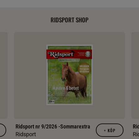
RIDSPORT SHOP
Ridsport nr 9/2026 -Sommarextra
Ri
+
KÖP
Ridsport
Ri