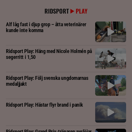
RIDSPORT
PLAY
Alf låg fast i djup grop – åtta veterinärer
kunde inte komma
Ridsport Play: Häng med Nicole Holmén på
segerritt i 1,50
Ridsport Play: Följ svenska ungdomarnas
medaljjakt
Ridsport Play: Hästar flyr brand i panik
Ridsport Play: Grand Prix-tränaren avslöjar