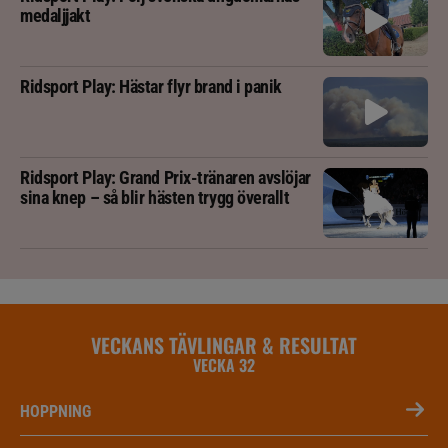
medaljjakt
Ridsport Play: Hästar flyr brand i panik
Ridsport Play: Grand Prix-tränaren avslöjar
sina knep – så blir hästen trygg överallt
VECKANS TÄVLINGAR & RESULTAT
VECKA 32
HOPPNING