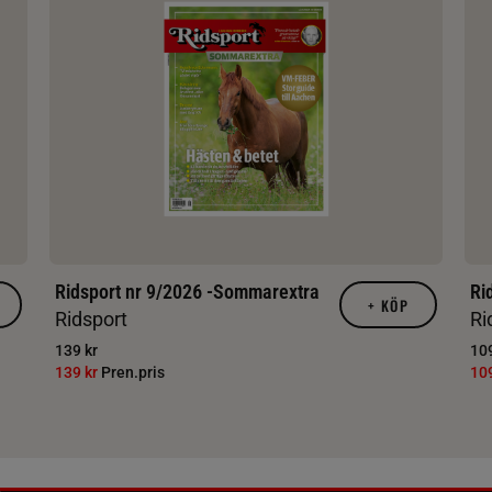
Ridsport nr 9/2026 -Sommarextra
Ri
+
KÖP
Ridsport
Ri
139 kr
109
139 kr
Pren.pris
10