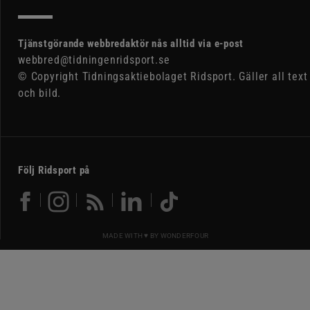
Tjänstgörande webbredaktör nås alltid via e-post
webbred@tidningenridsport.se
© Copyright Tidningsaktiebolaget Ridsport. Gäller all text
och bild.
Följ Ridsport på
MADE WITH ♥ BY
WONDERFOUR