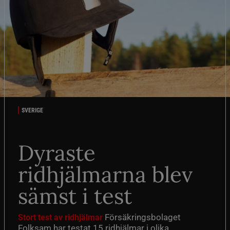
SVERIGE
Dyraste
ridhjälmarna blev
sämst i test
Försäkringsbolaget
Stort test av ridhjälmar
Folksam har testat 15 ridhjälmar i olika