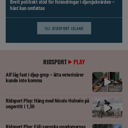
Brett politiskt stöd för förändringar i djursjukvården –
häst kan omfattas
TILL
RIDSPORT ISLAND
RIDSPORT
PLAY
Alf låg fast i djup grop – åtta veterinärer
kunde inte komma
Ridsport Play: Häng med Nicole Holmén på
segerritt i 1,50
Ridsport Play: Följ svenska ungdomarnas