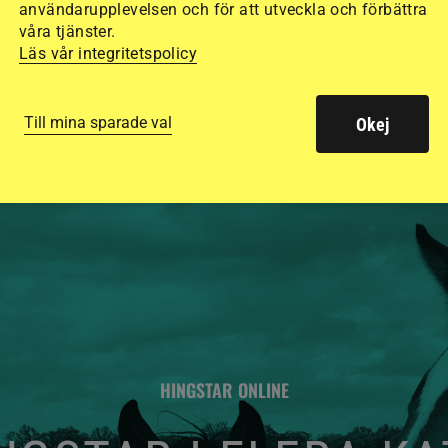
användarupplevelsen och för att utveckla och förbättra
säkraste. Det visar
våra tjänster.
Läs vår integritetspolicy
de olika hjälmarna –
Till mina sparade val
Okej
HINGSTAR ONLINE