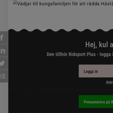
Hej, kul a
Den tillhör Ridsport Plus - logga 
Logga in
Aldr
Prenumerera på R