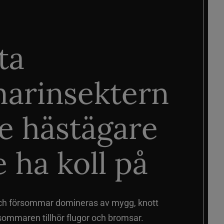
ta
arinsektern
je hästägare
 ha koll på
ch försommar domineras av mygg, knott
sommaren tillhör flugor och bromsar.