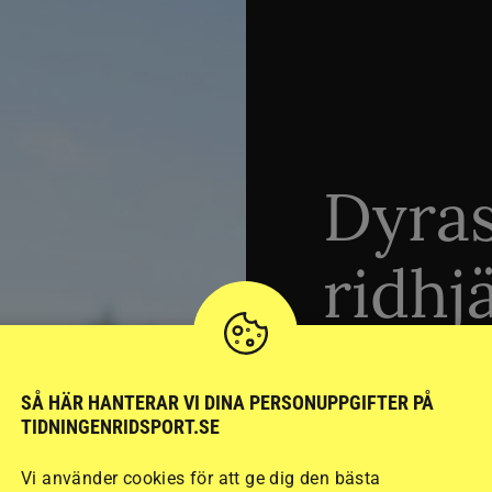
Dyra
ridhj
sämst
SÅ HÄR HANTERAR VI DINA PERSONUPPGIFTER PÅ
TIDNINGENRIDSPORT.SE
Stort test av ridhj
Vi använder cookies för att ge dig den bästa
15 ridhjälmar i olik