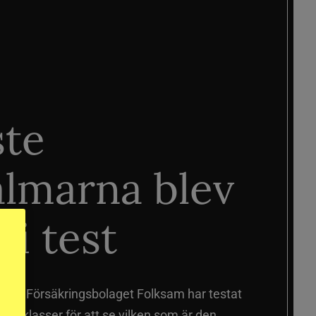
ste
älmarna blev
 i test
älmar
Försäkringsbolaget Folksam har testat
a prisklasser för att se vilken som är den