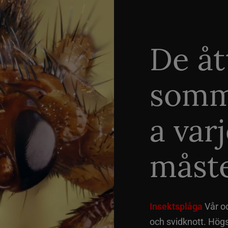
De åt
somm
a var
måste
Insektsplåga
Vår o
och svidknott. Hög