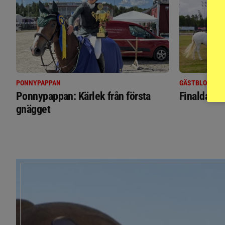
PONNYPAPPAN
GÄSTBLOGGEN
Ponnypappan: Kärlek från första
Finaldag m
gnägget