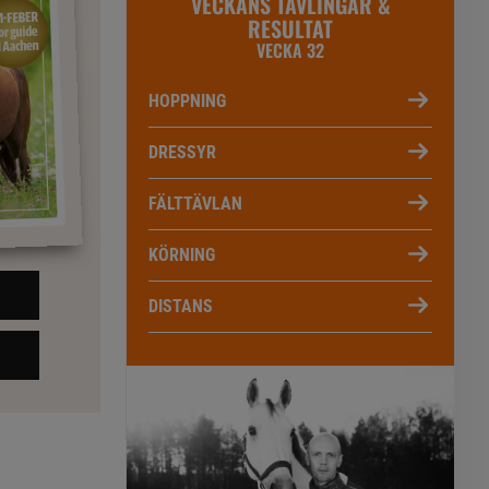
VECKANS TÄVLINGAR &
RESULTAT
VECKA 32
HOPPNING
DRESSYR
FÄLTTÄVLAN
KÖRNING
DISTANS