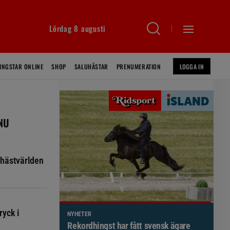
Lördag 8 augusti
INGSTAR ONLINE
SHOP
SALUHÄSTAR
PRENUMERATION
LOGGA IN
 NU
hästvärlden
ryck i
NYHETER
Brett politiskt stöd för förändringar i