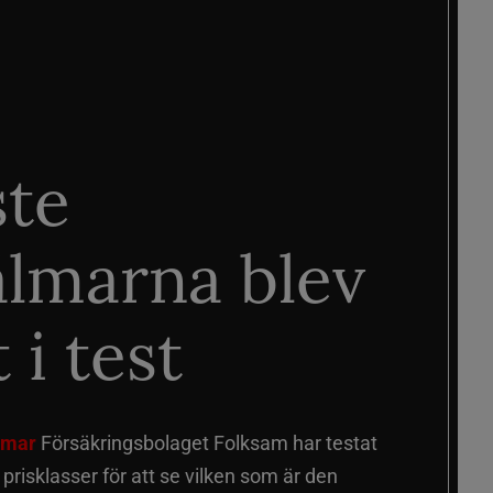
ste
älmarna blev
 i test
älmar
Försäkringsbolaget Folksam har testat
a prisklasser för att se vilken som är den