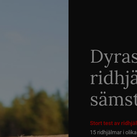
Dyra
ridhj
sämst
Stort test av ridhj
15 ridhjälmar i olik