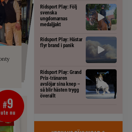
Ridsport Play: Följ
svenska
ungdomarnas
medaljjakt
Ridsport Play: Hästar
flyr brand i panik
PLAY
RT
 Prix-tränaren
 häst blivit
ta om fång
r är allt
gorm
onty
g överallt
Ridsport Play: Grand
Prix-tränaren
avslöjar sina knep –
så blir hästen trygg
överallt
9
#
ute nu