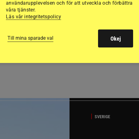
användarupplevelsen och för att utveckla och förbättra
våra tjänster.
Läs vår integritetspolicy
Till mina sparade val
Okej
GÄSTBLOGGEN
ed jubileumsutställning
Så gick det på helgens ut
SVERIGE