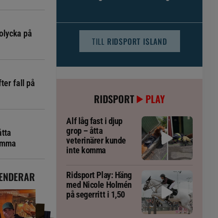
djursjukvården – häst kan omfattas
olycka på
TILL
RIDSPORT ISLAND
ter fall på
RIDSPORT
PLAY
Alf låg fast i djup
grop – åtta
åtta
veterinärer kunde
komma
inte komma
ENDERAR
Ridsport Play: Häng
med Nicole Holmén
på segerritt i 1,50