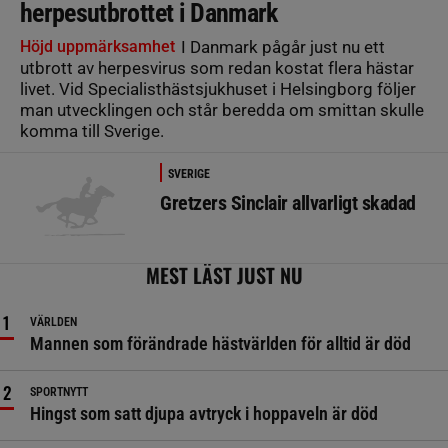
herpesutbrottet i Danmark
Höjd uppmärksamhet
I Danmark pågår just nu ett
utbrott av herpesvirus som redan kostat flera hästar
livet. Vid Specialisthästsjukhuset i Helsingborg följer
man utvecklingen och står beredda om smittan skulle
komma till Sverige.
SVERIGE
Gretzers Sinclair allvarligt skadad
MEST LÄST JUST NU
VÄRLDEN
Mannen som förändrade hästvärlden för alltid är död
SPORTNYTT
Hingst som satt djupa avtryck i hoppaveln är död