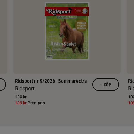
Ridsport nr 9/2026 -Sommarextra
Ri
+
KÖP
Ridsport
Ri
139 kr
109
139 kr
Pren.pris
10