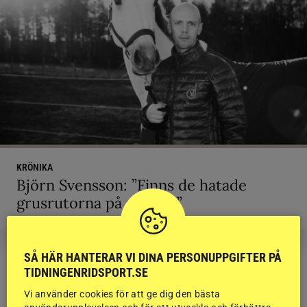
KRÖNIKA
Björn Svensson: ”Finns de hatade
grusrutorna på riktigt?”
SÅ HÄR HANTERAR VI DINA PERSONUPPGIFTER PÅ
TIDNINGENRIDSPORT.SE
RIDSPORT
Vi använder cookies för att ge dig den bästa
BLOGGAR