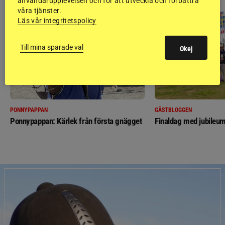
användarupplevelsen och för att utveckla och förbättra
våra tjänster.
Läs vår integritetspolicy
Till mina sparade val
Okej
PONNYPAPPAN
GÄSTBLOGGEN
Ponnypappan: Kärlek från första gnägget
Finaldag med jubileum