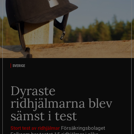
SVERIGE
Dyraste
ridhjälmarna blev
sämst i test
Försäkringsbolaget
Stort test av ridhjälmar