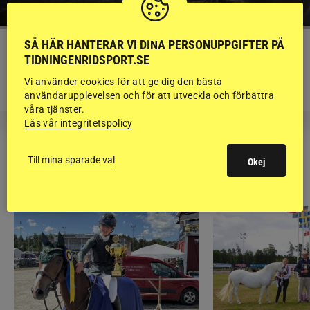
SÅ HÄR HANTERAR VI DINA PERSONUPPGIFTER PÅ
KRÖNIKA
TIDNINGENRIDSPORT.SE
Björn Svensson: ”Finns de hatade
grusrutorna på riktigt?”
Vi använder cookies för att ge dig den bästa
användarupplevelsen och för att utveckla och förbättra
våra tjänster.
Läs vår integritetspolicy
Till mina sparade val
Okej
RIDSPORT
BLOGGAR