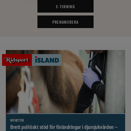
E-TIDNING
PRENUMERERA
NYHETER
Brett politiskt stöd för förändringar i djursjukvården –