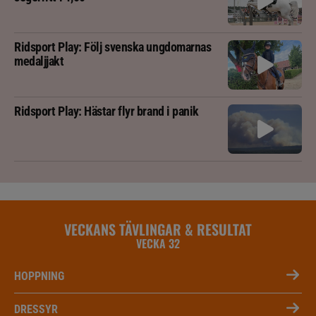
Ridsport Play: Följ svenska ungdomarnas
medaljjakt
Ridsport Play: Hästar flyr brand i panik
VECKANS TÄVLINGAR & RESULTAT
VECKA 32
HOPPNING
DRESSYR