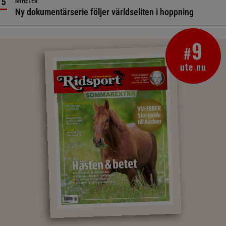
NYHETER
Ny dokumentärserie följer världseliten i hoppning
9
#
ute nu