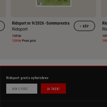
Ridsport nr 9/2026 -Sommarextra
Ri
+
KÖP
Ridsport
Ri
139 kr
109
139 kr
Pren.pris
10
Ridsport gratis nyhetsbrev
JA TACK!