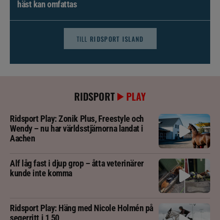
häst kan omfattas
TILL
RIDSPORT ISLAND
RIDSPORT
PLAY
Ridsport Play: Zonik Plus, Freestyle och
Wendy – nu har världsstjärnorna landat i
Aachen
Alf låg fast i djup grop – åtta veterinärer
kunde inte komma
Ridsport Play: Häng med Nicole Holmén på
segerritt i 1,50