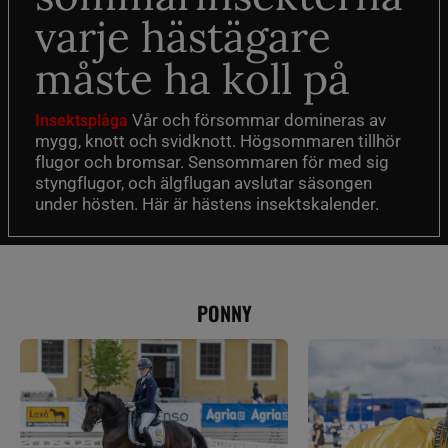
varje hästägare
måste ha koll på
Vår och försommar domineras av
Insektsplåga
mygg, knott och svidknott. Högsommaren tillhör
flugor och bromsar. Sensommaren för med sig
styngflugor, och älgflugan avslutar säsongen
under hösten. Här är hästens insektskalender.
PONNY