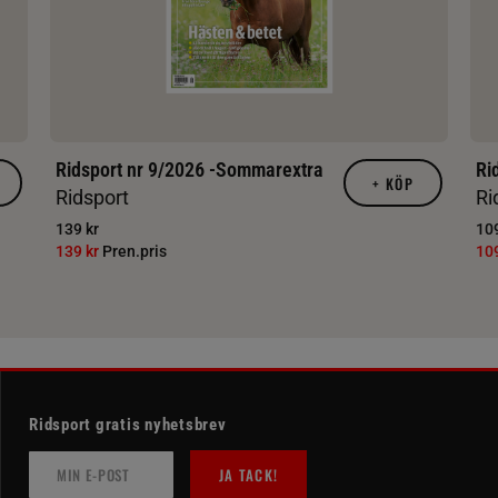
Ridsport nr 9/2026 -Sommarextra
Ri
+
KÖP
Ridsport
Ri
139 kr
109
139 kr
Pren.pris
10
Ridsport gratis nyhetsbrev
JA TACK!