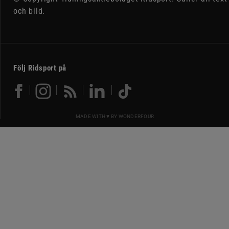
och bild.
Följ Ridsport på
MADE WITH ♥ BY
WONDERFOUR