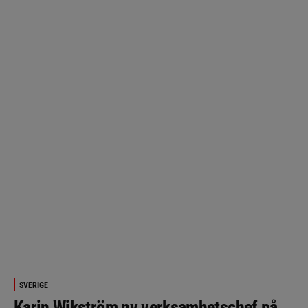
SVERIGE
Karin Wikström ny verksamhetschef på