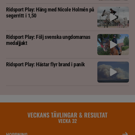
Ridsport Play: Häng med Nicole Holmén på
segerritt i 1,50
Ridsport Play: Följ svenska ungdomarnas
medaljjakt
Ridsport Play: Hästar flyr brand i panik
VECKANS TÄVLINGAR & RESULTAT
VECKA 32
HOPPNING