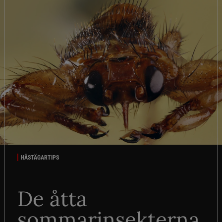
HÄSTÄGARTIPS
De åtta
sommarinsekterna