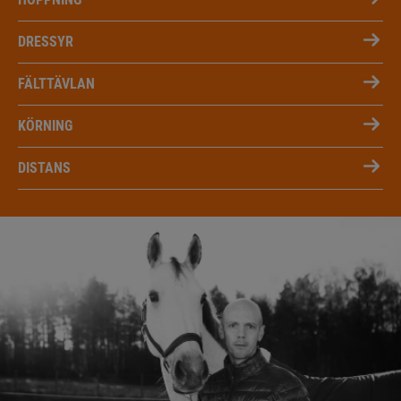
DRESSYR
FÄLTTÄVLAN
KÖRNING
DISTANS