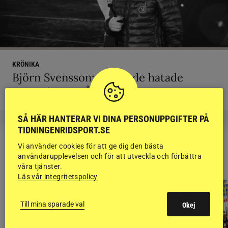
KRÖNIKA
Björn Svensson: ”Finns de hatade
grusrutorna på riktigt?”
SÅ HÄR HANTERAR VI DINA PERSONUPPGIFTER PÅ
TIDNINGENRIDSPORT.SE
Vi använder cookies för att ge dig den bästa
RIDSPORT
användarupplevelsen och för att utveckla och förbättra
BLOGGAR
våra tjänster.
Läs vår integritetspolicy
Till mina sparade val
Okej