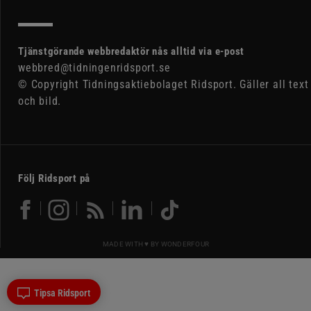
Tjänstgörande webbredaktör nås alltid via e-post
webbred@tidningenridsport.se
© Copyright Tidningsaktiebolaget Ridsport. Gäller all text
och bild.
Följ Ridsport på
MADE WITH ♥ BY
WONDERFOUR
Tipsa Ridsport