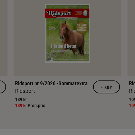
Ridsport nr 9/2026 -Sommarextra
Ri
+
KÖP
Ridsport
Ri
139 kr
109
139 kr
Pren.pris
10