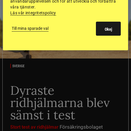
användarupplevelsen och för att utveckla och förbättra
våra tjänster.
Läs vår integritetspolicy
Till mina sparade val
Okej
SVERIGE
Dyraste
ridhjälmarna blev
sämst i test
Försäkringsbolaget
Stort test av ridhjälmar