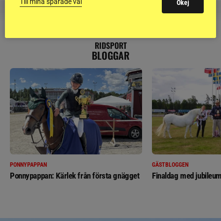
Till mina sparade val
Okej
RIDSPORT
BLOGGAR
PONNYPAPPAN
GÄSTBLOGGEN
Ponnypappan: Kärlek från första gnägget
Finaldag med jubileum