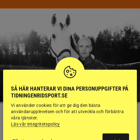
SÅ HÄR HANTERAR VI DINA PERSONUPPGIFTER PÅ
TIDNINGENRIDSPORT.SE
Vi använder cookies för att ge dig den bästa
användarupplevelsen och för att utveckla och förbättra
KRÖNIKA
våra tjänster.
Björn Svensson: ”Finns de hatade
Läs vår integritetspolicy
grusrutorna på riktigt?”