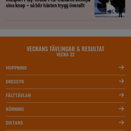
sina knep – så blir hästen trygg överallt
VECKANS TÄVLINGAR & RESULTAT
VECKA 32
HOPPNING
DRESSYR
FÄLTTÄVLAN
KÖRNING
DISTANS