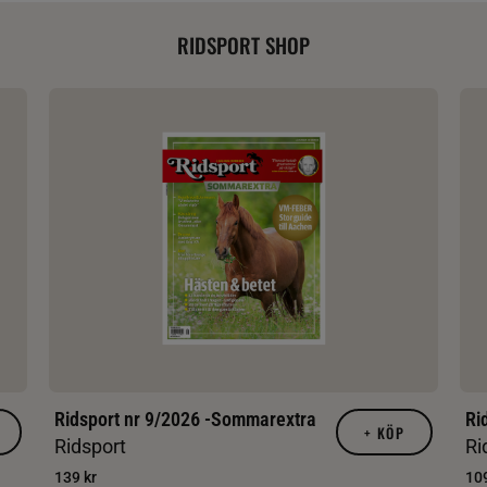
RIDSPORT SHOP
Ridsport nr 9/2026 -Sommarextra
Ri
+
KÖP
Ridsport
Ri
139 kr
109