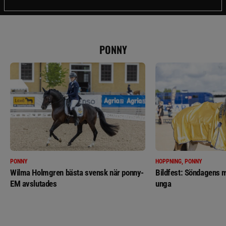
PONNY
PONNY
HOPPNING, PONNY
Wilma Holmgren bästa svensk när ponny-
Bildfest: Söndagens m
EM avslutades
unga