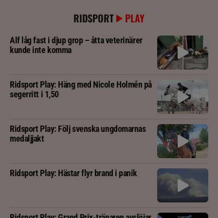
RIDSPORT
PLAY
Alf låg fast i djup grop – åtta veterinärer
kunde inte komma
Ridsport Play: Häng med Nicole Holmén på
segerritt i 1,50
Ridsport Play: Följ svenska ungdomarnas
medaljjakt
Ridsport Play: Hästar flyr brand i panik
Ridsport Play: Grand Prix-tränaren avslöjar