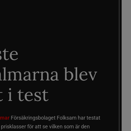
ste
älmarna blev
 i test
älmar
Försäkringsbolaget Folksam har testat
a prisklasser för att se vilken som är den