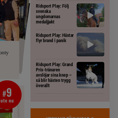
Ridsport Play: Följ
svenska
ungdomarnas
medaljjakt
Ridsport Play: Hästar
flyr brand i panik
PLAY
RT
 Prix-tränaren
 häst blivit
ta om fång
r är allt
gorm
onty
g överallt
Ridsport Play: Grand
Prix-tränaren
avslöjar sina knep –
så blir hästen trygg
överallt
9
#
ute nu