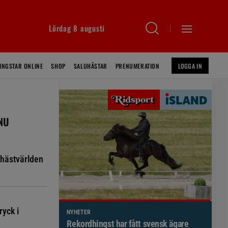
Lördag 8 augusti
INGSTAR ONLINE
SHOP
SALUHÄSTAR
PRENUMERATION
LOGGA IN
 NU
hästvärlden
ryck i
NYHETER
Brett politiskt stöd för förändringar i