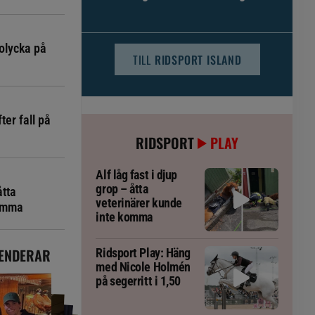
djursjukvården – häst kan omfattas
olycka på
TILL
RIDSPORT ISLAND
ter fall på
RIDSPORT
PLAY
Alf låg fast i djup
grop – åtta
åtta
veterinärer kunde
komma
inte komma
ENDERAR
Ridsport Play: Häng
med Nicole Holmén
på segerritt i 1,50