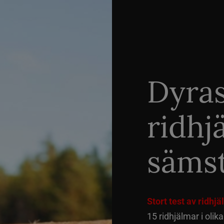
Dyra
ridhj
sämst
Stort test av ridhj
15 ridhjälmar i olik