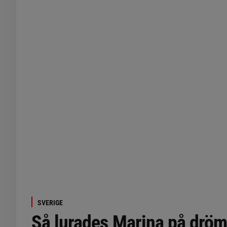
SVERIGE
Så lurades Marina på drö