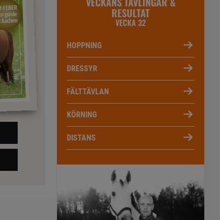
VECKANS TÄVLINGAR &
RESULTAT
VECKA 32
HOPPNING
DRESSYR
FÄLTTÄVLAN
KÖRNING
DISTANS