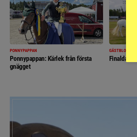
PONNYPAPPAN
GÄSTBLOGGEN
Ponnypappan: Kärlek från första
Finaldag m
gnägget