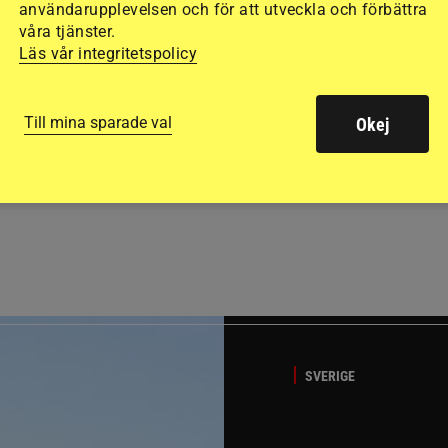
användarupplevelsen och för att utveckla och förbättra
våra tjänster.
Läs vår integritetspolicy
Till mina sparade val
Okej
GÄSTBLOGGEN
ed jubileumsutställning
Så gick det på helgens ut
SVERIGE