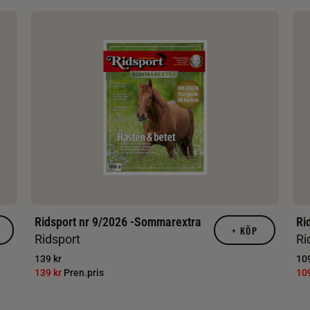
Ridsport nr 9/2026 -Sommarextra
Ri
+
KÖP
Ridsport
Ri
139 kr
109
139 kr
Pren.pris
10