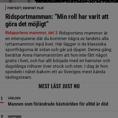
PORTRÄTT, RIDSPORT PLAY
Ridsportmamman: ”Min roll har varit att
göra det möjligt”
Ridsportens mammor, del 3
Ridsportens mammor är
en intervjuserie där du kommer några av landets alla
ryttarmammor inpå livet. Här lägger vi de klassiska
sportfrågorna åt sidan och går på djupet. Denna gång
berättar Anna Hammarström att hon inte fått något
gratis i livet, och hur allt började med en hamster och
dagslånga ridturer över stock och sten. I dag är hon
spindeln i nätet bakom ett av Sveriges mest kända
tävlingsteam.
MEST LÄST JUST NU
VÄRLDEN
Mannen som förändrade hästvärlden för alltid är död
HOPPNING