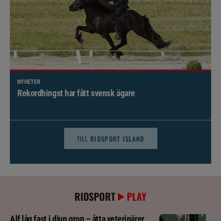
NYHETER
Brett politiskt stöd för förändringar i djursjukvården –
häst kan omfattas
TILL
RIDSPORT ISLAND
RIDSPORT
PLAY
Alf låg fast i djup grop – åtta veterinärer