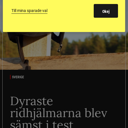
Till mina sparade val
Okej
SVERIGE
Dyraste
ridhjälmarna blev
sämst i test