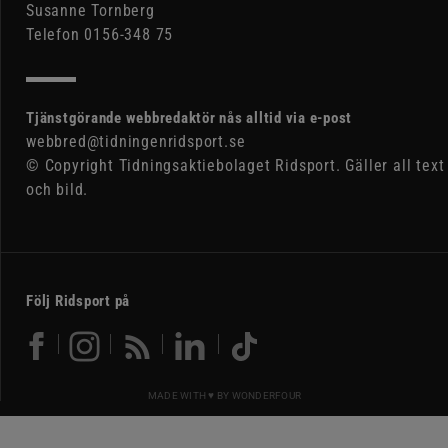
Susanne Tornberg
Telefon 0156-348 75
Tjänstgörande webbredaktör nås alltid via e-post
webbred@tidningenridsport.se
© Copyright Tidningsaktiebolaget Ridsport. Gäller all text
och bild.
Följ Ridsport på
MADE WITH ♥ BY
WONDERFOUR