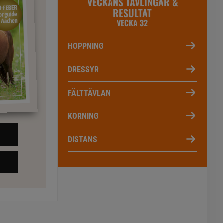
VECKANS TÄVLINGAR &
RESULTAT
VECKA 32
HOPPNING
DRESSYR
FÄLTTÄVLAN
KÖRNING
DISTANS