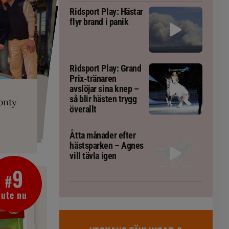
Ridsport Play: Hästar
flyr brand i panik
Ridsport Play: Grand
Prix-tränaren
PLAY
RT
 Prix-tränaren
 häst blivit
ta om fång
avslöjar sina knep –
r är allt
gorm
så blir hästen trygg
onty
g överallt
överallt
Åtta månader efter
hästsparken – Agnes
vill tävla igen
9
#
ute nu