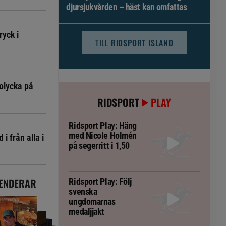
djursjukvården – häst kan omfattas
ryck i
TILL
RIDSPORT ISLAND
olycka på
RIDSPORT
PLAY
Ridsport Play: Häng
med Nicole Holmén
i från alla i
på segerritt i 1,50
ENDERAR
Ridsport Play: Följ
svenska
ungdomarnas
medaljjakt