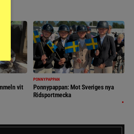
PONNYPAPPAN
immeln vit
Ponnypappan: Mot Sveriges nya
Ridsportmecka