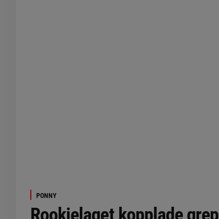
PONNY
Rookielaget kopplade grep