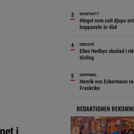
SPORTNYTT
Hingst som satt djupa avt
hoppaveln är död
DRESSYR
Ellen Hedbys skadad i rid
tävling
HOPPNING
Henrik von Eckermann red 
Frankrike
REDAKTIONEN REKOMM
pet i