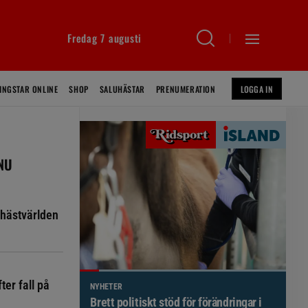
Fredag 7 augusti
INGSTAR ONLINE
SHOP
SALUHÄSTAR
PRENUMERATION
LOGGA IN
 NU
hästvärlden
ter fall på
NYHETER
Brett politiskt stöd för förändringar i