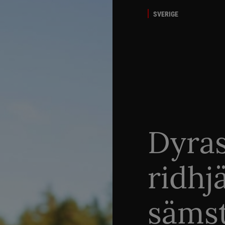
SVERIGE
Dyra
ridhj
sämst