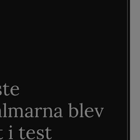
ste
älmarna blev
 i test