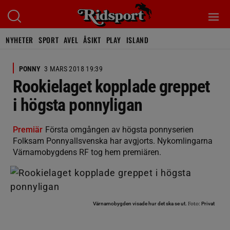
NYHETER
SPORT
AVEL
ÅSIKT
PLAY
ISLAND
PONNY
3 MARS 2018 19:39
Rookielaget kopplade greppet
i högsta ponnyligan
Premiär
Första omgången av högsta ponnyserien
Folksam Ponnyallsvenska har avgjorts. Nykomlingarna
Värnamobygdens RF tog hem premiären.
Foto:
Värnamobygden visade hur det ska se ut.
Privat