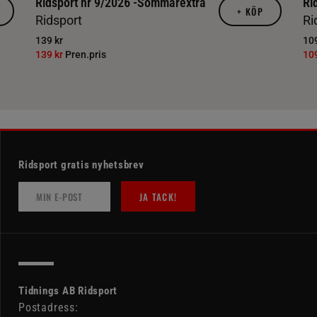
Ridsport nr 9/2026 -Sommarextra
Ri
+
KÖP
Ridsport
Ri
139 kr
109
139 kr
Pren.pris
10
Ridsport gratis nyhetsbrev
JA TACK!
Tidnings AB Ridsport
Postadress: