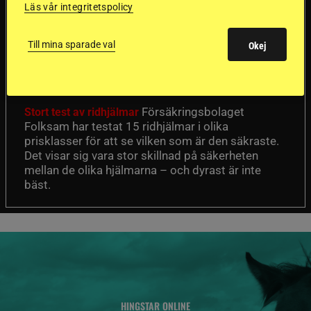
Läs vår integritetspolicy
Dyraste
ridhjälmarna blev
Till mina sparade val
Okej
sämst i test
Försäkringsbolaget
Stort test av ridhjälmar
Folksam har testat 15 ridhjälmar i olika
prisklasser för att se vilken som är den säkraste.
Det visar sig vara stor skillnad på säkerheten
mellan de olika hjälmarna – och dyrast är inte
bäst.
HINGSTAR ONLINE