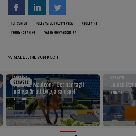
ELITSERIEN
FOLKSAM ELITALLSVENSKA
MJÖLBY RK
PONNYHOPPNING
VÄRNAMOBYGDENS RF
AV
MADELEINE VON KOCH
DRESSYR
DRESSYR
SENAST
E
Rebecca Mauleon: ”Det har tagit
Louise Etzn
många år att bygga samspel”
4 timmar
4 timmar