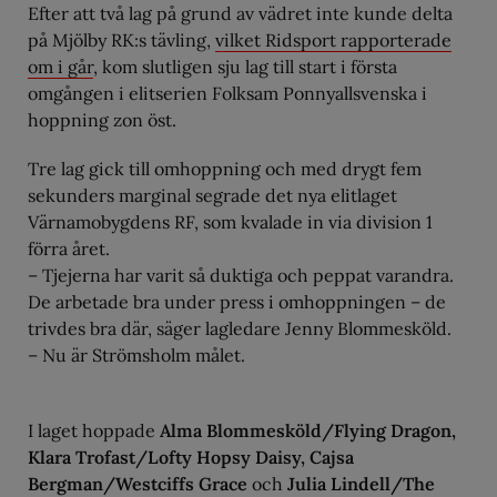
Efter att två lag på grund av vädret inte kunde delta
på Mjölby RK:s tävling,
vilket Ridsport rapporterade
om i går
, kom slutligen sju lag till start i första
omgången i elitserien Folksam Ponnyallsvenska i
hoppning zon öst.
Tre lag gick till omhoppning och med drygt fem
sekunders marginal segrade det nya elitlaget
Värnamobygdens RF, som kvalade in via division 1
förra året.
– Tjejerna har varit så duktiga och peppat varandra.
De arbetade bra under press i omhoppningen – de
trivdes bra där, säger lagledare Jenny Blommesköld.
– Nu är Strömsholm målet.
I laget hoppade
Alma Blommesköld/Flying Dragon,
Klara Trofast/Lofty Hopsy Daisy, Cajsa
Bergman/Westciffs Grace
och
Julia Lindell/The