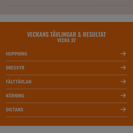
VECKANS TÄVLINGAR & RESULTAT
VECKA 32
HOPPNING
DRESSYR
FÄLTTÄVLAN
KÖRNING
DISTANS