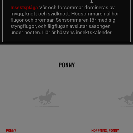
Vår och försommar domineras av
Insektsplåga
mygg, knott och svidknott. Högsommaren tillhör
flugor och bromsar. Sensommaren för med sig
styngflugor, och älgflugan avslutar säsongen
under hösten. Här är hästens insektskalender.
PONNY
PONNY
HOPPNING, PONNY