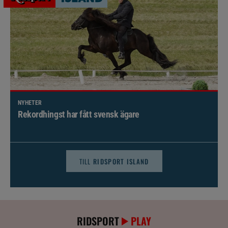
NYHETER
Brett politiskt stöd för förändringar i djursjukvården –
häst kan omfattas
TILL
RIDSPORT ISLAND
RIDSPORT
PLAY