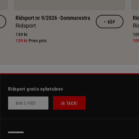
Ridsport nr 9/2026 -Sommarextra
Ri
+
KÖP
Ridsport
Ri
139 kr
109
139 kr
Pren.pris
10
Ridsport gratis nyhetsbrev
JA TACK!