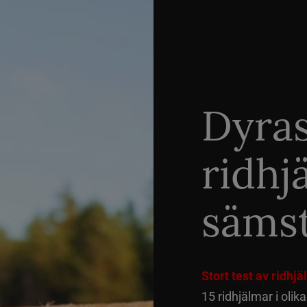
Dyra
ridhj
sämst
Stort test av ridhj
15 ridhjälmar i olik