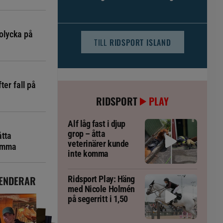
djursjukvården – häst kan omfattas
olycka på
TILL
RIDSPORT ISLAND
ter fall på
RIDSPORT
PLAY
Alf låg fast i djup
grop – åtta
åtta
veterinärer kunde
komma
inte komma
ENDERAR
Ridsport Play: Häng
med Nicole Holmén
på segerritt i 1,50