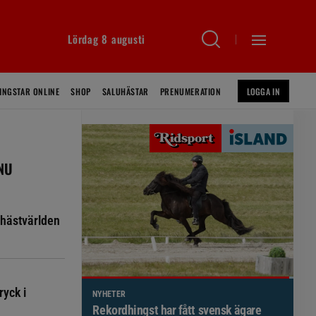
Lördag 8 augusti
INGSTAR ONLINE
SHOP
SALUHÄSTAR
PRENUMERATION
LOGGA IN
 NU
hästvärlden
ryck i
NYHETER
Brett politiskt stöd för förändringar i