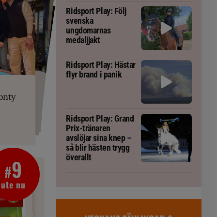
Ridsport Play: Följ
svenska
ungdomarnas
medaljjakt
Ridsport Play: Hästar
flyr brand i panik
PLAY
RT
 Prix-tränaren
 häst blivit
ta om fång
r är allt
gorm
onty
g överallt
Ridsport Play: Grand
Prix-tränaren
avslöjar sina knep –
så blir hästen trygg
överallt
9
#
ute nu