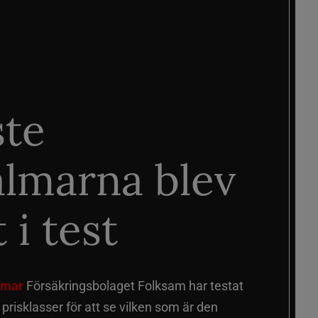
ste
älmarna blev
 i test
älmar
Försäkringsbolaget Folksam har testat
a prisklasser för att se vilken som är den