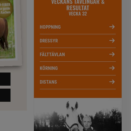
VECKANS TÄVLINGAR &
RESULTAT
VECKA 32
HOPPNING
DRESSYR
FÄLTTÄVLAN
KÖRNING
DISTANS