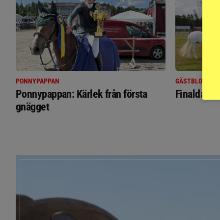
PONNYPAPPAN
GÄSTBLOGGEN
Ponnypappan: Kärlek från första
Finaldag m
gnägget