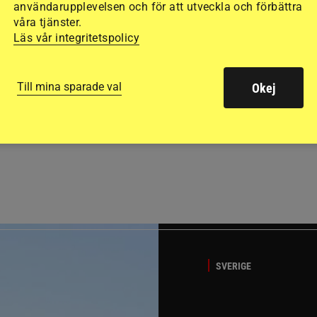
användarupplevelsen och för att utveckla och förbättra
våra tjänster.
Läs vår integritetspolicy
Till mina sparade val
Okej
GÄSTBLOGGEN
ed jubileumsutställning
Så gick det på helgens ut
SVERIGE