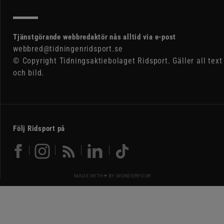
Tjänstgörande webbredaktör nås alltid via e-post
webbred@tidningenridsport.se
© Copyright Tidningsaktiebolaget Ridsport. Gäller all text
och bild.
Följ Ridsport på
MADE WITH ♥ BY
WONDERFOUR