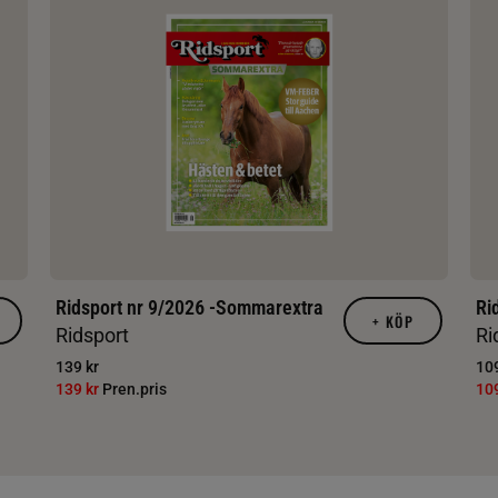
Ridsport nr 9/2026 -Sommarextra
Ri
+
KÖP
Ridsport
Ri
139 kr
109
139 kr
Pren.pris
10