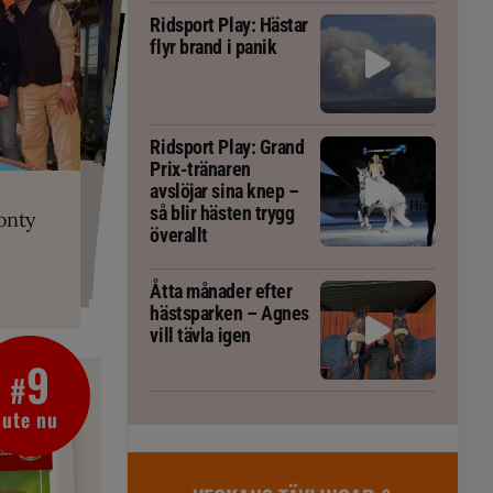
Ridsport Play: Hästar
flyr brand i panik
Ridsport Play: Grand
Prix-tränaren
PLAY
RT
 Prix-tränaren
 häst blivit
ta om fång
avslöjar sina knep –
r är allt
gorm
så blir hästen trygg
onty
g överallt
överallt
Åtta månader efter
hästsparken – Agnes
vill tävla igen
9
#
ute nu