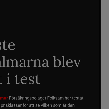
ste
älmarna blev
 i test
älmar
Försäkringsbolaget Folksam har testat
a prisklasser för att se vilken som är den