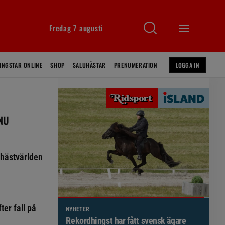
Fredag 7 augusti
INGSTAR ONLINE
SHOP
SALUHÄSTAR
PRENUMERATION
LOGGA IN
 NU
hästvärlden
ter fall på
NYHETER
Brett politiskt stöd för förändringar i