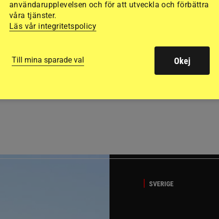
användarupplevelsen och för att utveckla och förbättra
våra tjänster.
Läs vår integritetspolicy
Till mina sparade val
Okej
GÄSTBLOGGEN
t på helgens utställning
Bästa tipsen för att få sk
SVERIGE