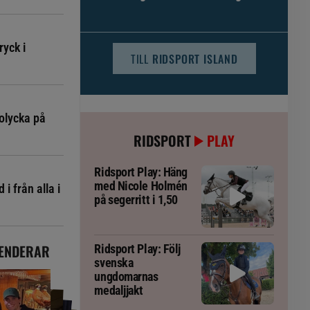
djursjukvården – häst kan omfattas
ryck i
TILL
RIDSPORT ISLAND
olycka på
RIDSPORT
PLAY
Ridsport Play: Häng
med Nicole Holmén
i från alla i
på segerritt i 1,50
ENDERAR
Ridsport Play: Följ
svenska
ungdomarnas
medaljjakt