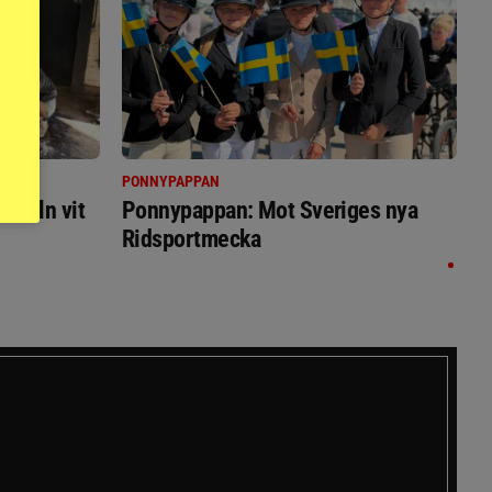
PONNYPAPPAN
immeln vit
Ponnypappan: Mot Sveriges nya
Ridsportmecka