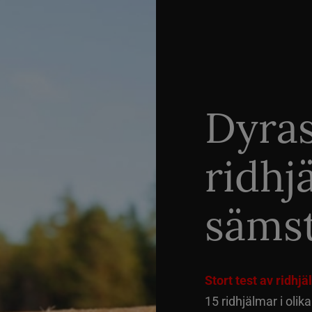
Dyra
ridhj
sämst
Stort test av ridhj
15 ridhjälmar i olik