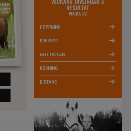
VECKANS TÄVLINGAR &
RESULTAT
VECKA 32
HOPPNING
DRESSYR
FÄLTTÄVLAN
KÖRNING
DISTANS