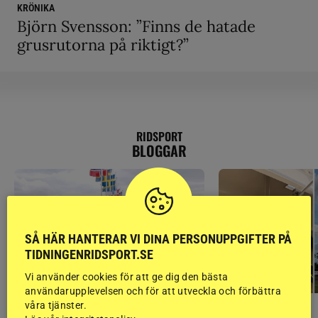
KRÖNIKA
Björn Svensson: ”Finns de hatade
grusrutorna på riktigt?”
RIDSPORT
BLOGGAR
SÅ HÄR HANTERAR VI DINA PERSONUPPGIFTER PÅ
TIDNINGENRIDSPORT.SE
Vi använder cookies för att ge dig den bästa
användarupplevelsen och för att utveckla och förbättra
våra tjänster.
GÄSTBLOGGEN
GÄSTBLOGGEN