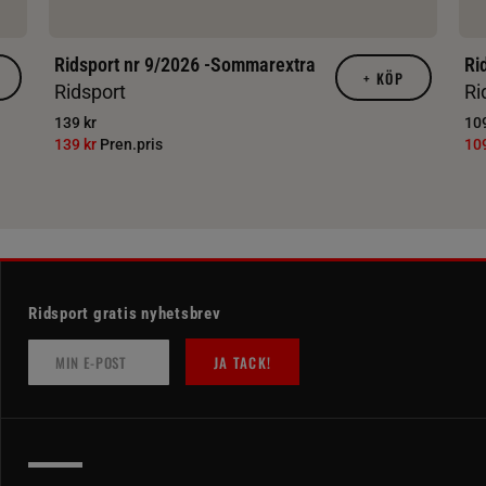
Ridsport nr 9/2026 -Sommarextra
Ri
+
KÖP
Ridsport
Ri
139 kr
109
139 kr
Pren.pris
10
Ridsport gratis nyhetsbrev
JA TACK!