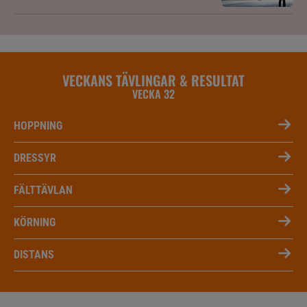
VECKANS TÄVLINGAR & RESULTAT
VECKA 32
HOPPNING
DRESSYR
FÄLTTÄVLAN
KÖRNING
DISTANS