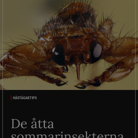
HÄSTÄGARTIPS
De åtta
sommarinsekterna