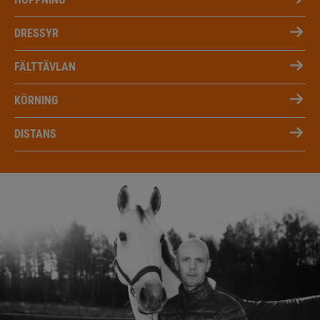
DRESSYR
FÄLTTÄVLAN
KÖRNING
DISTANS