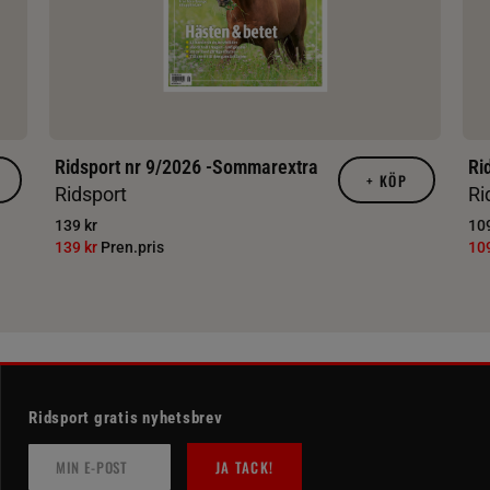
Ridsport nr 9/2026 -Sommarextra
Ri
+
KÖP
Ridsport
Ri
139 kr
109
139 kr
Pren.pris
10
Ridsport gratis nyhetsbrev
JA TACK!