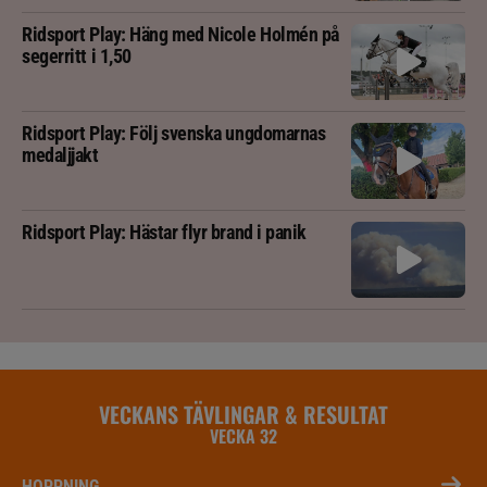
Ridsport Play: Häng med Nicole Holmén på
segerritt i 1,50
Ridsport Play: Följ svenska ungdomarnas
medaljjakt
Ridsport Play: Hästar flyr brand i panik
VECKANS TÄVLINGAR & RESULTAT
VECKA 32
HOPPNING