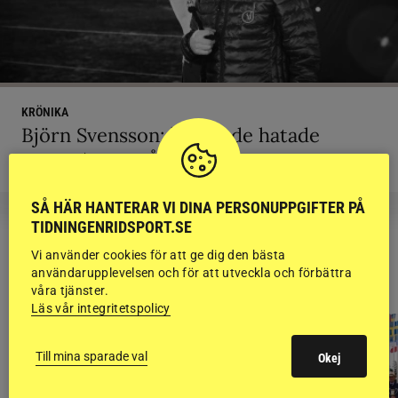
KRÖNIKA
Björn Svensson: ”Finns de hatade
grusrutorna på riktigt?”
SÅ HÄR HANTERAR VI DINA PERSONUPPGIFTER PÅ
TIDNINGENRIDSPORT.SE
Vi använder cookies för att ge dig den bästa
RIDSPORT
användarupplevelsen och för att utveckla och förbättra
BLOGGAR
våra tjänster.
Läs vår integritetspolicy
Till mina sparade val
Okej