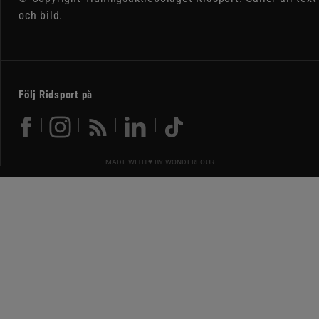
och bild.
Följ Ridsport på
MADE WITH ♥ BY
WONDERFOUR