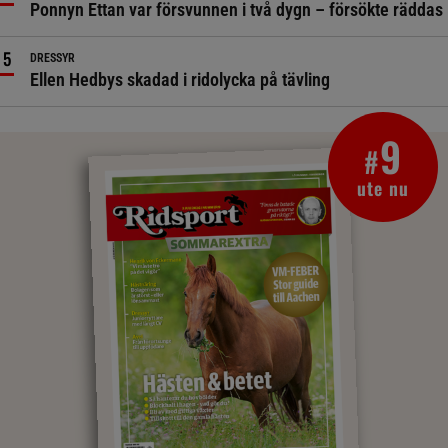
Ponnyn Ettan var försvunnen i två dygn – försökte räddas
DRESSYR
Ellen Hedbys skadad i ridolycka på tävling
9
#
ute nu