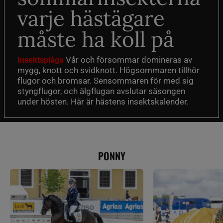
varje hästägare
måste ha koll på
Vår och försommar domineras av
Insektsplåga
mygg, knott och svidknott. Högsommaren tillhör
flugor och bromsar. Sensommaren för med sig
styngflugor, och älgflugan avslutar säsongen
under hösten. Här är hästens insektskalender.
PONNY