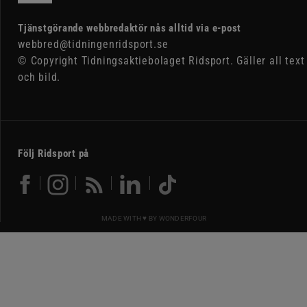
Tjänstgörande webbredaktör nås alltid via e-post
webbred@tidningenridsport.se
© Copyright Tidningsaktiebolaget Ridsport. Gäller all text
och bild.
Följ Ridsport på
MADE WITH ♥ BY
WONDERFOUR