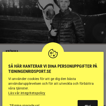
KRÖNIKA
Björn Svensson: ”Finns de hatade
grusrutorna på riktigt?”
SÅ HÄR HANTERAR VI DINA PERSONUPPGIFTER PÅ
TIDNINGENRIDSPORT.SE
Vi använder cookies för att ge dig den bästa
användarupplevelsen och för att utveckla och förbättra
våra tjänster.
Läs vår integritetspolicy
RIDSPORT
BLOGGAR
Till mina sparade val