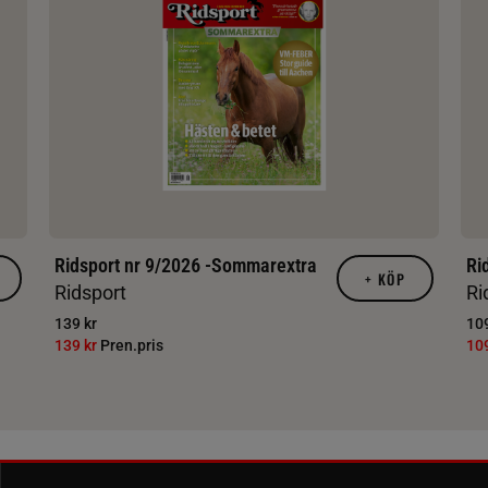
Ridsport nr 9/2026 -Sommarextra
Ri
+
KÖP
Ridsport
Ri
139 kr
109
139 kr
Pren.pris
10