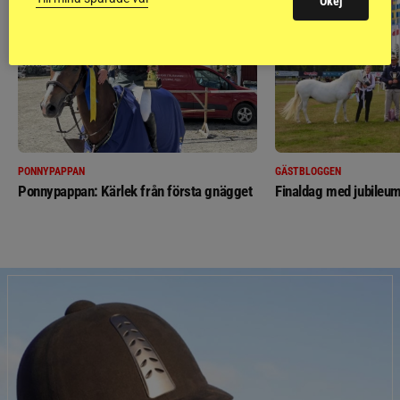
Okej
PONNYPAPPAN
GÄSTBLOGGEN
Ponnypappan: Kärlek från första gnägget
Finaldag med jubileum