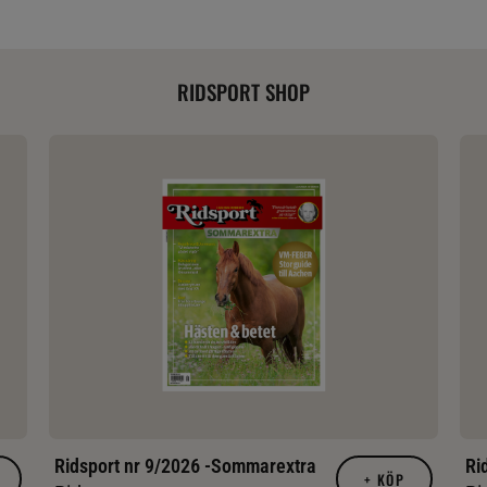
RIDSPORT SHOP
Ridsport nr 9/2026 -Sommarextra
Ri
+
KÖP