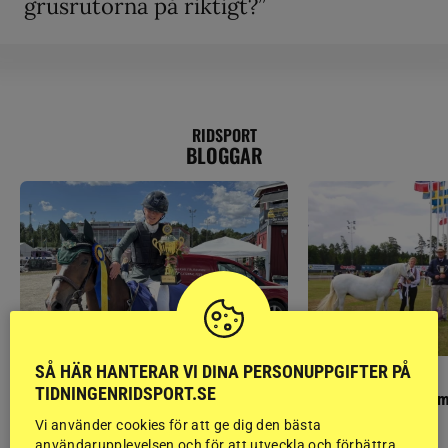
grusrutorna på riktigt?”
RIDSPORT
BLOGGAR
SÅ HÄR HANTERAR VI DINA PERSONUPPGIFTER PÅ
PONNYPAPPAN
GÄSTBLOGGEN
TIDNINGENRIDSPORT.SE
Ponnypappan: Kärlek från första gnägget
Finaldag med jubileum
Vi använder cookies för att ge dig den bästa
användarupplevelsen och för att utveckla och förbättra