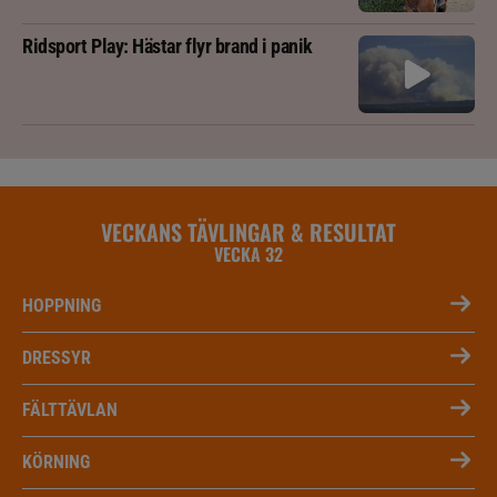
Ridsport Play: Hästar flyr brand i panik
VECKANS TÄVLINGAR & RESULTAT
VECKA 32
HOPPNING
DRESSYR
FÄLTTÄVLAN
KÖRNING