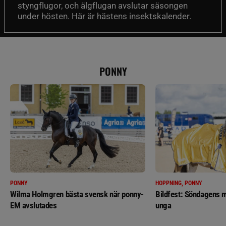
styngflugor, och älgflugan avslutar säsongen
under hösten. Här är hästens insektskalender.
PONNY
PONNY
HOPPNING, PONNY
Wilma Holmgren bästa svensk när ponny-
Bildfest: Söndagens m
EM avslutades
unga