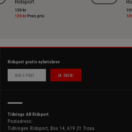
Ridsport
Ri
139 kr
109
139 kr
Pren.pris
10
Ridsport gratis nyhetsbrev
JA TACK!
Tidnings AB Ridsport
Postadress:
Tidningen Ridsport, Box 14, 619 21 Trosa