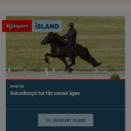
NYHETER
Brett politiskt stöd för förändringar i djursjukvården –
häst kan omfattas
TILL
RIDSPORT ISLAND