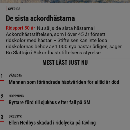
SVERIGE
De sista ackordhästarna
Ridsport 50 år
Nu säljs de sista hästarna i
Ackordhäststiftelsen, som i över 45 år försett
ridskolor med hästar. − Stiftelsen kan inte lösa
ridskolornas behov av 1 000 nya hästar årligen, säger
Bo Slättsjö i Ackordhäststiftelsens styrelse.
MEST LÄST JUST NU
VÄRLDEN
Mannen som förändrade hästvärlden för alltid är död
HOPPNING
Ryttare förd till sjukhus efter fall på SM
DRESSYR
Ellen Hedbys skadad i ridolycka på tävling