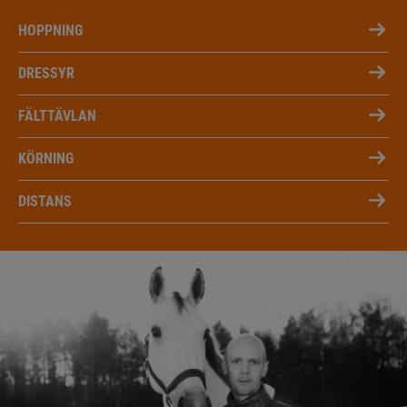
HOPPNING
DRESSYR
FÄLTTÄVLAN
KÖRNING
DISTANS