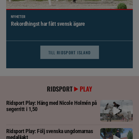
NYHETER
Brett politiskt stöd för förändringar i djursjukvården –
häst kan omfattas
TILL
RIDSPORT ISLAND
RIDSPORT
PLAY
Ridsport Play: Häng med Nicole Holmén på
segerritt i 1,50
Ridsport Play: Följ svenska ungdomarnas
medaljjakt