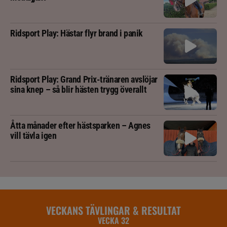
Ridsport Play: Hästar flyr brand i panik
Ridsport Play: Grand Prix-tränaren avslöjar
sina knep – så blir hästen trygg överallt
Åtta månader efter hästsparken – Agnes
vill tävla igen
VECKANS TÄVLINGAR & RESULTAT
VECKA 32