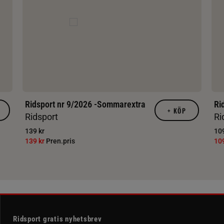
Ridsport nr 9/2026 -Sommarextra
Ri
+
KÖP
Ridsport
Ri
139 kr
109
139 kr
Pren.pris
10
Ridsport gratis nyhetsbrev