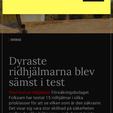
SVERIGE
Dyraste
ridhjälmarna blev
sämst i test
Försäkringsbolaget
Stort test av ridhjälmar
Folksam har testat 15 ridhjälmar i olika
prisklasser för att se vilken som är den säkraste.
Det visar sig vara stor skillnad på säkerheten