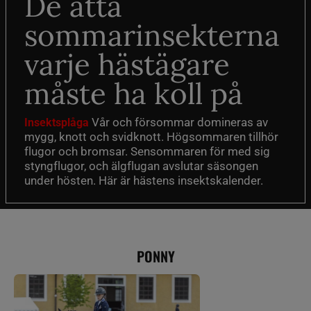
De åtta
sommarinsekterna
varje hästägare
måste ha koll på
Vår och försommar domineras av
Insektsplåga
mygg, knott och svidknott. Högsommaren tillhör
flugor och bromsar. Sensommaren för med sig
styngflugor, och älgflugan avslutar säsongen
under hösten. Här är hästens insektskalender.
PONNY