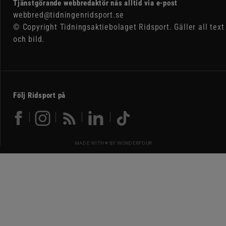
Tjänstgörande webbredaktör nås alltid via e-post
webbred@tidningenridsport.se
© Copyright Tidningsaktiebolaget Ridsport. Gäller all text
och bild.
Följ Ridsport på
MADE WITH ♥ BY
WONDERFOUR