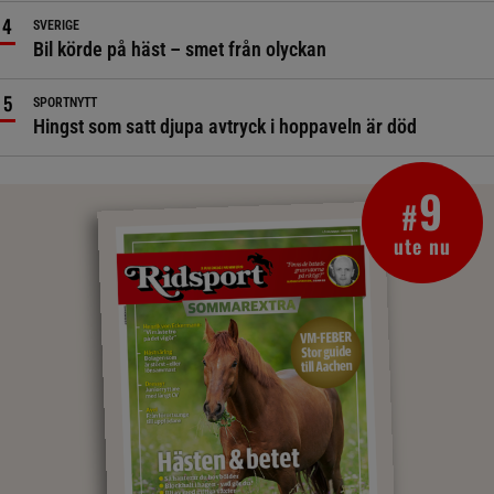
SVERIGE
Bil körde på häst – smet från olyckan
SPORTNYTT
Hingst som satt djupa avtryck i hoppaveln är död
9
#
ute nu