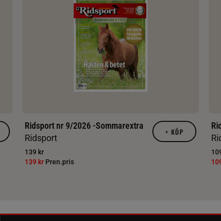
Ridsport nr 9/2026 -Sommarextra
Ri
+
KÖP
Ridsport
Ri
139 kr
109
139 kr
Pren.pris
10