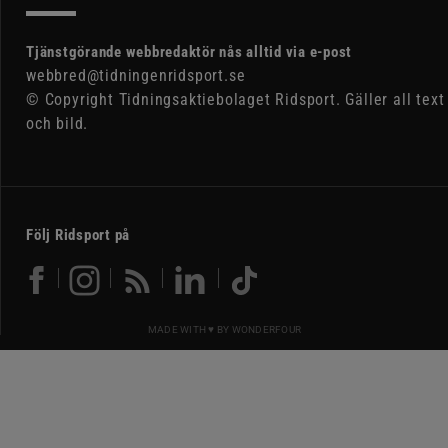
Tjänstgörande webbredaktör nås alltid via e-post
webbred@tidningenridsport.se
© Copyright Tidningsaktiebolaget Ridsport. Gäller all text
och bild.
Följ Ridsport på
MADE WITH ♥ BY
WONDERFOUR