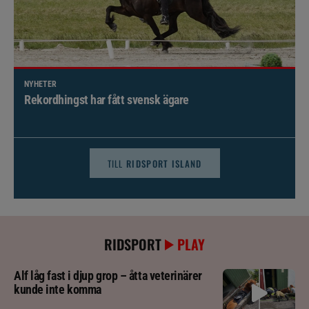
NYHETER
Brett politiskt stöd för förändringar i djursjukvården –
häst kan omfattas
TILL
RIDSPORT ISLAND
RIDSPORT
PLAY
Alf låg fast i djup grop – åtta veterinärer
kunde inte komma