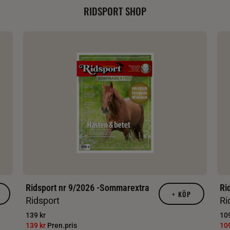
RIDSPORT SHOP
Ridsport nr 9/2026 -Sommarextra
Ri
+
KÖP
Ridsport
Ri
139 kr
109
139 kr
Pren.pris
10