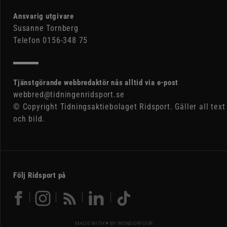
Ansvarig utgivare
Susanne Tornberg
Telefon 0156-348 75
Tjänstgörande webbredaktör nås alltid via e-post
webbred@tidningenridsport.se
© Copyright Tidningsaktiebolaget Ridsport. Gäller all text
och bild.
Följ Ridsport på
MADE WITH ♥ BY
WONDERFOUR