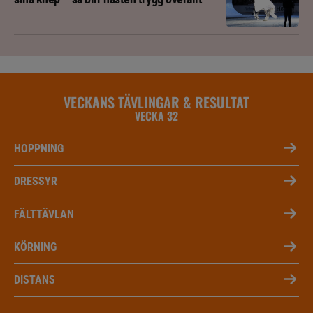
VECKANS TÄVLINGAR & RESULTAT
VECKA 32
HOPPNING
DRESSYR
FÄLTTÄVLAN
KÖRNING
DISTANS