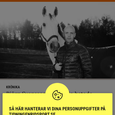
KRÖNIKA
Björn Svensson: ”Finns de hatade
grusrutorna på riktigt?”
SÅ HÄR HANTERAR VI DINA PERSONUPPGIFTER PÅ
TIDNINGENRIDSPORT.SE