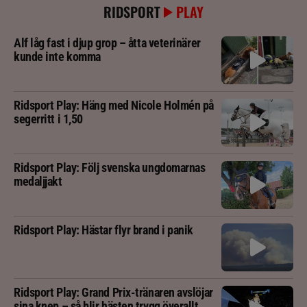
RIDSPORT
PLAY
Alf låg fast i djup grop – åtta veterinärer
kunde inte komma
Ridsport Play: Häng med Nicole Holmén på
segerritt i 1,50
Ridsport Play: Följ svenska ungdomarnas
medaljjakt
Ridsport Play: Hästar flyr brand i panik
Ridsport Play: Grand Prix-tränaren avslöjar
sina knep – så blir hästen trygg överallt