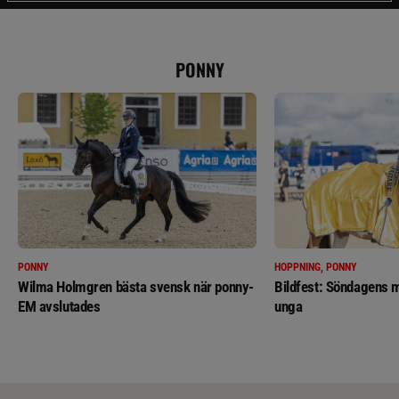
PONNY
PONNY
HOPPNING, PONNY
Wilma Holmgren bästa svensk när ponny-
Bildfest: Söndagens m
EM avslutades
unga