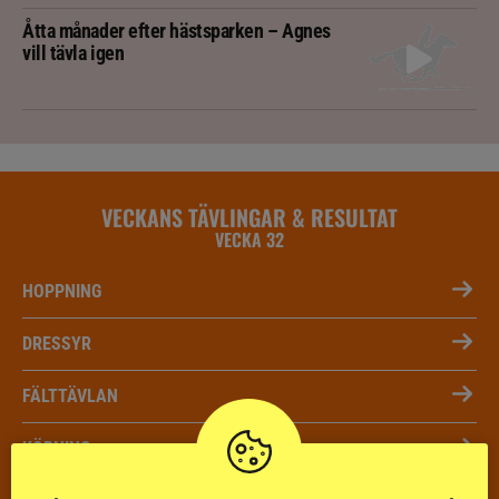
Åtta månader efter hästsparken – Agnes
vill tävla igen
VECKANS TÄVLINGAR & RESULTAT
VECKA 32
HOPPNING
DRESSYR
FÄLTTÄVLAN
KÖRNING