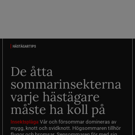
HÄSTÄGARTIPS
De åtta
sommarinsekterna
varje hästägare
måste ha koll på
Vår och försommar domineras av
Insektsplåga
mygg, knott och svidknott. Högsommaren tillhör
flugor och bromsar. Sensommaren för med sig