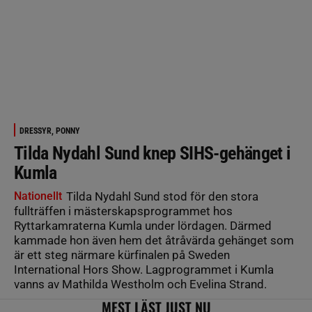
DRESSYR, PONNY
Tilda Nydahl Sund knep SIHS-gehänget i
Kumla
Nationellt
Tilda Nydahl Sund stod för den stora
fullträffen i mästerskapsprogrammet hos
Ryttarkamraterna Kumla under lördagen. Därmed
kammade hon även hem det åtråvärda gehänget som
är ett steg närmare kürfinalen på Sweden
International Hors Show. Lagprogrammet i Kumla
vanns av Mathilda Westholm och Evelina Strand.
MEST LÄST JUST NU