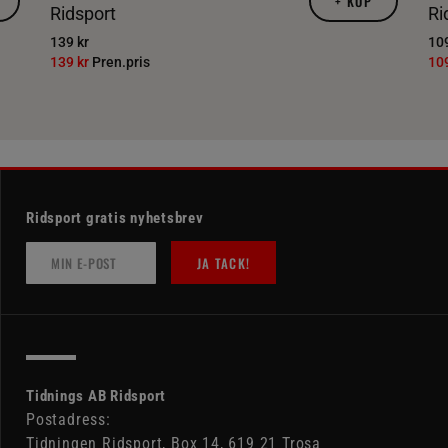
+
KÖP
Ridsport
Ri
139 kr
109
139 kr
Pren.pris
10
Ridsport gratis nyhetsbrev
JA TACK!
Tidnings AB Ridsport
Postadress:
Tidningen Ridsport, Box 14, 619 21 Trosa