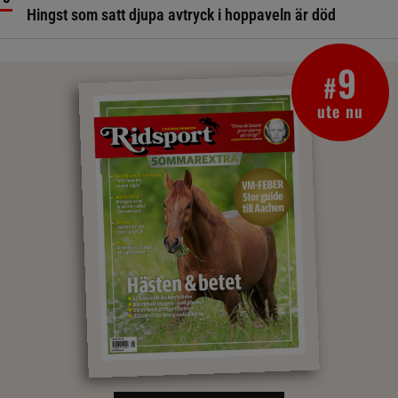
Hingst som satt djupa avtryck i hoppaveln är död
9
#
ute nu