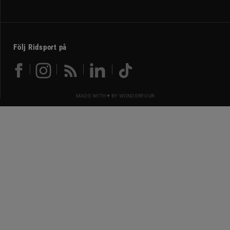
Följ Ridsport på
MADE WITH ♥ BY
WONDERFOUR