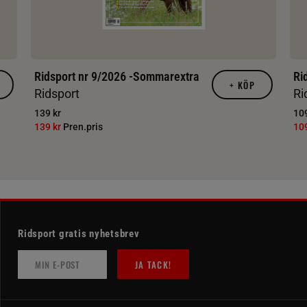
Ridsport nr 9/2026 -Sommarextra
Ri
+
KÖP
Ridsport
Ri
139 kr
109
139 kr
Pren.pris
10
Ridsport gratis nyhetsbrev
JA TACK!