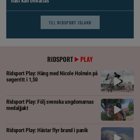
häst kan omfattas
TILL
RIDSPORT ISLAND
RIDSPORT
PLAY
Ridsport Play: Häng med Nicole Holmén på
segerritt i 1,50
Ridsport Play: Följ svenska ungdomarnas
medaljjakt
Ridsport Play: Hästar flyr brand i panik