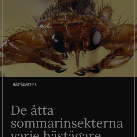
HÄSTÄGARTIPS
De åtta
sommarinsekterna
varje hästägare