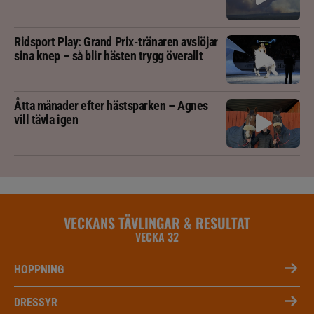
Ridsport Play: Grand Prix-tränaren avslöjar
sina knep – så blir hästen trygg överallt
Åtta månader efter hästsparken – Agnes
vill tävla igen
VECKANS TÄVLINGAR & RESULTAT
VECKA 32
HOPPNING
DRESSYR