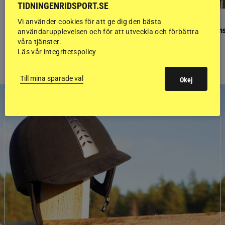
TIDNINGENRIDSPORT.SE
GÄSTBLOGGEN
GÄSTBLOGGEN
Vi använder cookies för att ge dig den bästa
Finaldag med jubileumsutställning
Så gick det på helgens
användarupplevelsen och för att utveckla och förbättra
våra tjänster.
Läs vår integritetspolicy
Till mina sparade val
Okej