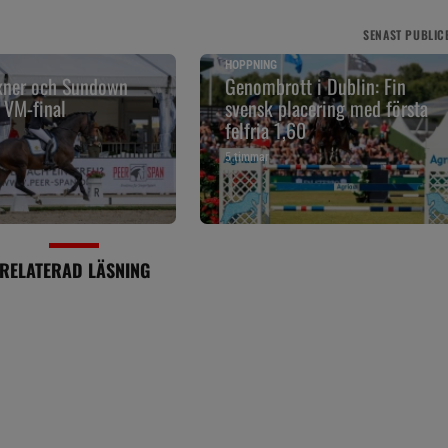
SENAST
PUBLIC
HOPPNING
exner och Sundown
Genombrott i Dublin: Fin
r VM-final
svensk placering med första
felfria 1,60
5 timmar
RELATERAD LÄSNING