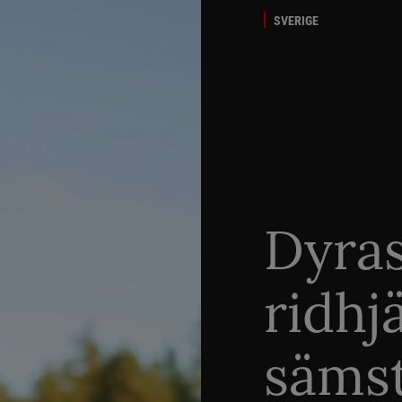
SVERIGE
Dyra
ridhj
sämst