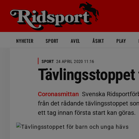
NYHETER
SPORT
AVEL
ÅSIKT
PLAY
SPORT
24 APRIL 2020 11:16
Tävlingsstoppet 
Coronasmittan
Svenska Ridsportför
från det rådande tävlingsstoppet so
ett tag innan första start kan göras.