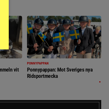
PONNYPAPPAN
immeln vit
Ponnypappan: Mot Sveriges nya
Ridsportmecka