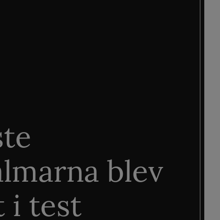
ste
älmarna blev
 i test