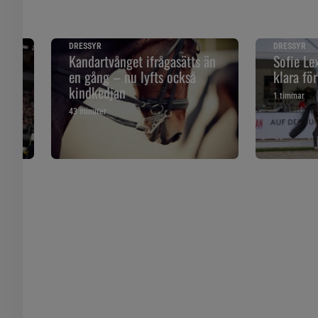
DRESSYR
DRESSYR
–
Kandartvånget ifrågasätts än
Sofie L
en gång – nu lyfts också
klara fö
kindkedjan
1 timmar
43 minuter