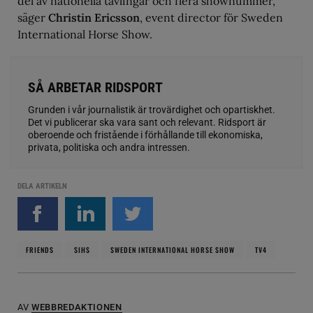
del av nationella tävlingar och flera shownummer,
säger
Christin Ericsson
, event director för Sweden
International Horse Show.
SÅ ARBETAR RIDSPORT
Grunden i vår journalistik är trovärdighet och opartiskhet.
Det vi publicerar ska vara sant och relevant. Ridsport är
oberoende och fristående i förhållande till ekonomiska,
privata, politiska och andra intressen.
DELA ARTIKELN
FRIENDS
SIHS
SWEDEN INTERNATIONAL HORSE SHOW
TV4
AV
WEBBREDAKTIONEN