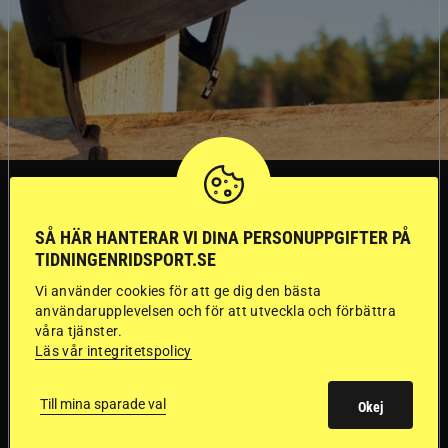
SVERIGE
SÅ HÄR HANTERAR VI DINA PERSONUPPGIFTER PÅ
Dyraste
TIDNINGENRIDSPORT.SE
Vi använder cookies för att ge dig den bästa
ridhjälmarna blev
användarupplevelsen och för att utveckla och förbättra
våra tjänster.
sämst i test
Läs vår integritetspolicy
Försäkringsbolaget
Stort test av ridhjälmar
Till mina sparade val
Okej
Folksam har testat 15 ridhjälmar i olika
prisklasser för att se vilken som är den säkraste.