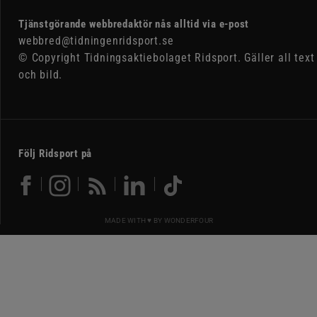
Tjänstgörande webbredaktör nås alltid via e-post
webbred@tidningenridsport.se
© Copyright Tidningsaktiebolaget Ridsport. Gäller all text
och bild.
Följ Ridsport på
MADE WITH ♥ BY
WONDERFOUR