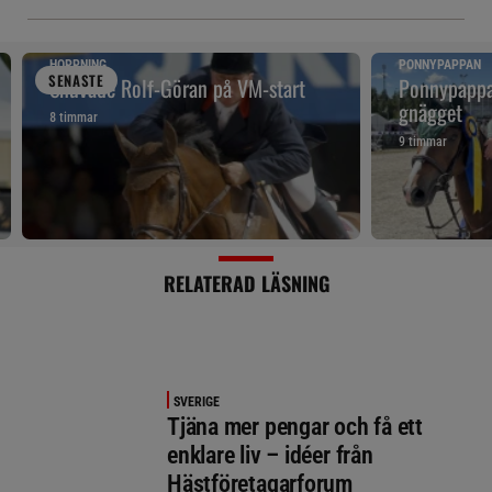
HOPPNING
PONNYPAPPAN
SENAST
E
Snuvade Rolf-Göran på VM-start
Ponnypappan
gnägget
8 timmar
9 timmar
RELATERAD LÄSNING
SVERIGE
Tjäna mer pengar och få ett
enklare liv – idéer från
Hästföretagarforum