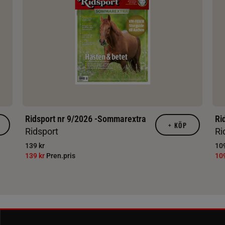
Ridsport nr 9/2026 -Sommarextra
Ri
+
KÖP
Ridsport
Ri
139 kr
109
139 kr
Pren.pris
10